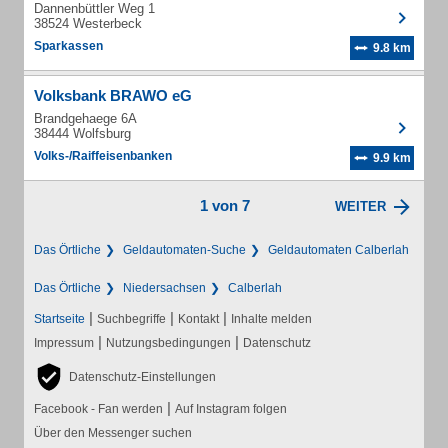
Dannenbüttler Weg 1
38524 Westerbeck
Sparkassen
9.8 km
Volksbank BRAWO eG
Brandgehaege 6A
38444 Wolfsburg
Volks-/Raiffeisenbanken
9.9 km
1 von 7
WEITER
Das Örtliche
Geldautomaten-Suche
Geldautomaten Calberlah
Das Örtliche
Niedersachsen
Calberlah
|
|
|
Startseite
Suchbegriffe
Kontakt
Inhalte melden
|
|
Impressum
Nutzungsbedingungen
Datenschutz
Datenschutz-Einstellungen
|
Facebook - Fan werden
Auf Instagram folgen
Über den Messenger suchen