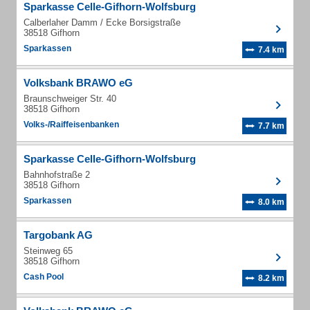
Sparkasse Celle-Gifhorn-Wolfsburg
Calberlaher Damm / Ecke Borsigstraße
38518 Gifhorn
Sparkassen
7.4 km
Volksbank BRAWO eG
Braunschweiger Str. 40
38518 Gifhorn
Volks-/Raiffeisenbanken
7.7 km
Sparkasse Celle-Gifhorn-Wolfsburg
Bahnhofstraße 2
38518 Gifhorn
Sparkassen
8.0 km
Targobank AG
Steinweg 65
38518 Gifhorn
Cash Pool
8.2 km