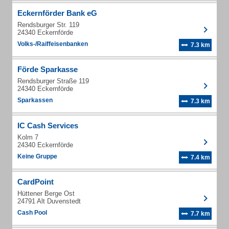
Eckernförder Bank eG
Rendsburger Str. 119
24340 Eckernförde
Volks-/Raiffeisenbanken
7.3 km
Förde Sparkasse
Rendsburger Straße 119
24340 Eckernförde
Sparkassen
7.3 km
IC Cash Services
Kolm 7
24340 Eckernförde
Keine Gruppe
7.4 km
CardPoint
Hüttener Berge Ost
24791 Alt Duvenstedt
Cash Pool
7.7 km