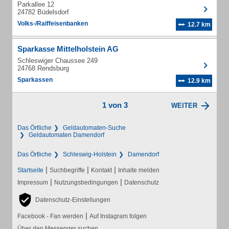
Parkallee 12
24782 Büdelsdorf
Volks-/Raiffeisenbanken
12.7 km
Sparkasse Mittelholstein AG
Schleswiger Chaussee 249
24768 Rendsburg
Sparkassen
12.9 km
1 von 3
WEITER
Das Örtliche
Geldautomaten-Suche
Geldautomaten Damendorf
Das Örtliche
Schleswig-Holstein
Damendorf
|
|
|
Startseite
Suchbegriffe
Kontakt
Inhalte melden
|
|
Impressum
Nutzungsbedingungen
Datenschutz
Datenschutz-Einstellungen
|
Facebook - Fan werden
Auf Instagram folgen
Über den Messenger suchen