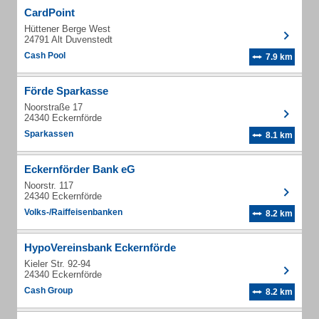
CardPoint
Hüttener Berge West
24791 Alt Duvenstedt
Cash Pool
7.9 km
Förde Sparkasse
Noorstraße 17
24340 Eckernförde
Sparkassen
8.1 km
Eckernförder Bank eG
Noorstr. 117
24340 Eckernförde
Volks-/Raiffeisenbanken
8.2 km
HypoVereinsbank Eckernförde
Kieler Str. 92-94
24340 Eckernförde
Cash Group
8.2 km