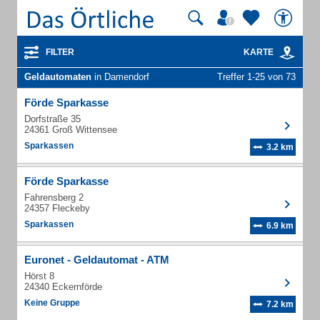
FILTER
KARTE
Geldautomaten
in Damendorf
Treffer 1-25 von 73
Förde Sparkasse
Dorfstraße 35
24361 Groß Wittensee
Sparkassen
3.2 km
Förde Sparkasse
Fahrensberg 2
24357 Fleckeby
Sparkassen
6.9 km
Euronet - Geldautomat - ATM
Hörst 8
24340 Eckernförde
Keine Gruppe
7.2 km