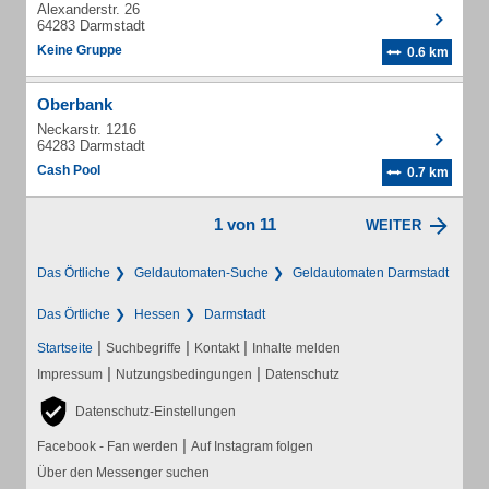
Alexanderstr. 26
64283 Darmstadt
Keine Gruppe
0.6 km
Oberbank
Neckarstr. 1216
64283 Darmstadt
Cash Pool
0.7 km
1 von 11
WEITER
Das Örtliche
Geldautomaten-Suche
Geldautomaten Darmstadt
Das Örtliche
Hessen
Darmstadt
|
|
|
Startseite
Suchbegriffe
Kontakt
Inhalte melden
|
|
Impressum
Nutzungsbedingungen
Datenschutz
Datenschutz-Einstellungen
|
Facebook - Fan werden
Auf Instagram folgen
Über den Messenger suchen