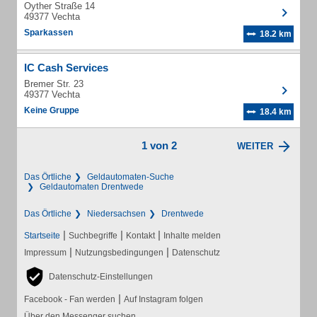
Oyther Straße 14
49377 Vechta
Sparkassen
18.2 km
IC Cash Services
Bremer Str. 23
49377 Vechta
Keine Gruppe
18.4 km
1 von 2
WEITER
Das Örtliche
Geldautomaten-Suche
Geldautomaten Drentwede
Das Örtliche
Niedersachsen
Drentwede
|
|
|
Startseite
Suchbegriffe
Kontakt
Inhalte melden
|
|
Impressum
Nutzungsbedingungen
Datenschutz
Datenschutz-Einstellungen
|
Facebook - Fan werden
Auf Instagram folgen
Über den Messenger suchen