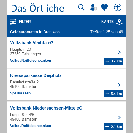
FILTER
KARTE
Geldautomaten
in Drentwede
Treffer 1-25 von 46
Volksbank Vechta eG
Hauptstr. 20
27239 Twistringen
Volks-/Raiffeisenbanken
3.2 km
Kreissparkasse Diepholz
Bahnhofstraße 2
49406 Barnstorf
Sparkassen
5.4 km
Volksbank Niedersachsen-Mitte eG
Lange Str. 4/6
49406 Barnstorf
Volks-/Raiffeisenbanken
5.4 km