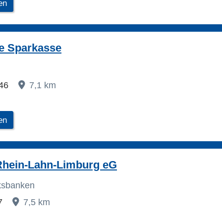
en
e Sparkasse
 46
7,1 km
en
Rhein-Lahn-Limburg eG
lksbanken
 7
7,5 km