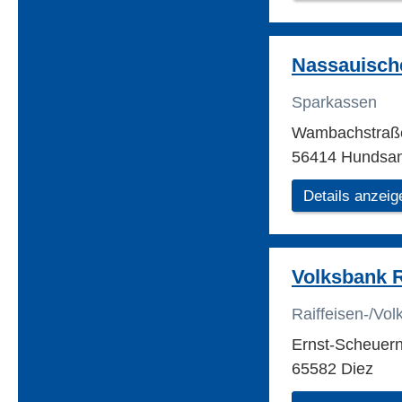
Nassauisch
Sparkassen
Wambachstraß
56414 Hundsa
Details anzeig
Volksbank 
Raiffeisen-/Vo
Ernst-Scheuern
65582 Diez