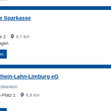
e Sparkasse
e 2
6,7 km
ngen
en
Rhein-Lahn-Limburg eG
lksbanken
-Platz 1
6,8 km