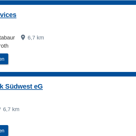
vices
ntabaur
6,7 km
roth
en
k Südwest eG
6,7 km
en