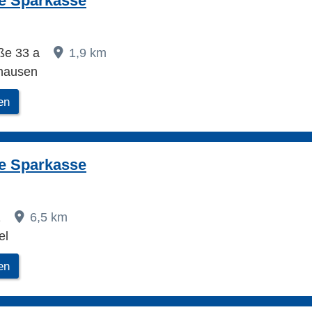
e Sparkasse
aße 33 a
1,9 km
hausen
en
e Sparkasse
1
6,5 km
el
en