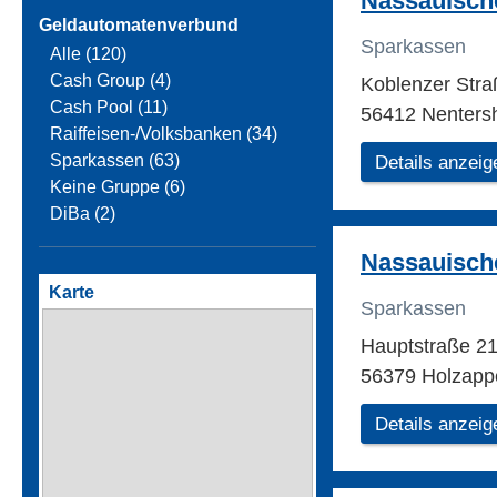
Nassauisch
Geldautomatenverbund
Sparkassen
Alle (120)
Cash Group (4)
Koblenzer Str
Cash Pool (11)
56412 Nenters
Raiffeisen-/Volksbanken (34)
Sparkassen (63)
Details anzeig
Keine Gruppe (6)
DiBa (2)
Nassauisch
Karte
Sparkassen
Hauptstraße 2
56379 Holzapp
Details anzeig