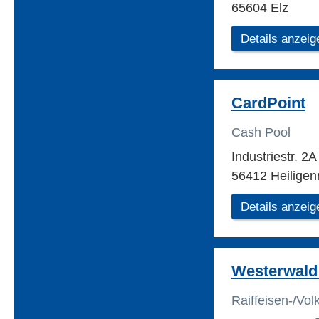
65604 Elz
Details anzeig
CardPoint
Cash Pool
Industriestr. 2
56412 Heiligen
Details anzeig
Westerwald 
Raiffeisen-/Vo