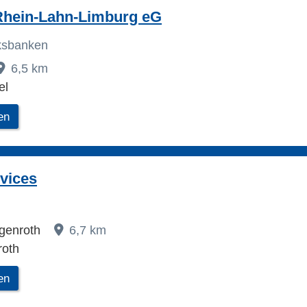
Rhein-Lahn-Limburg eG
lksbanken
6,5 km
el
en
vices
igenroth
6,7 km
roth
en