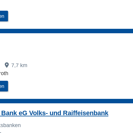
en
A
7,7 km
roth
en
Bank eG Volks- und Raiffeisenbank
lksbanken