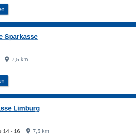
en
e Sparkasse
1
7,5 km
en
asse Limburg
e 14 - 16
7,5 km