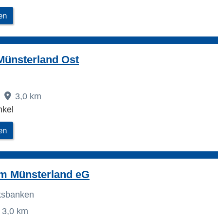
en
Münsterland Ost
3,0 km
nkel
en
im Münsterland eG
lksbanken
3,0 km