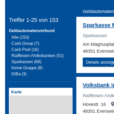
Geldautomaten
Treffer 1-25 von
153
Sparkasse 
Geldautomatenverbund
Sparkassen
Alle (153)
Cash Group (7)
Am Magnuspla
Cash Pool (16)
48351 Everswi
Raiffeisen-/Volksbanken (51)
Sparkassen (68)
Details anzeig
Keine Gruppe (8)
DiBa (3)
Volksbank 
Karte
Raiffeisen-/Vo
Hovestr. 16
48351 Everswi