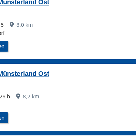
Münsterland Ost
e 5
8,0 km
rf
en
Münsterland Ost
 26 b
8,2 km
en