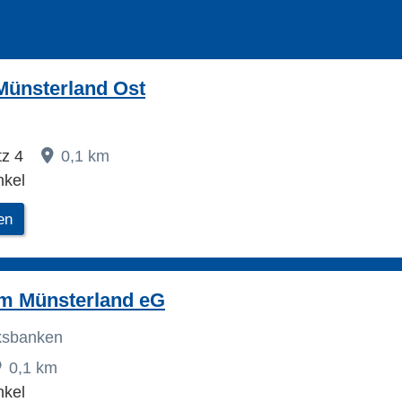
Münsterland Ost
tz 4
0,1 km
nkel
en
im Münsterland eG
lksbanken
0,1 km
nkel