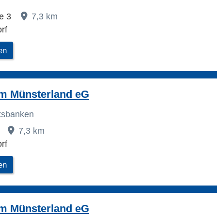
ße 3
7,3 km
rf
en
im Münsterland eG
lksbanken
3
7,3 km
rf
en
im Münsterland eG