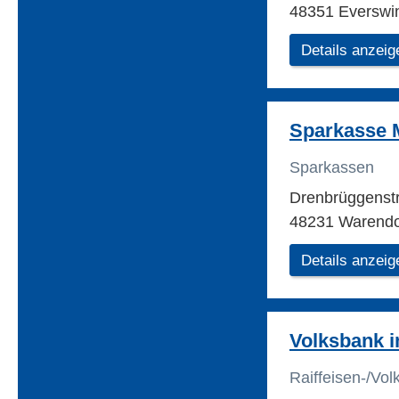
48351 Everswi
Details anzeig
Sparkasse 
Sparkassen
Drenbrüggenst
48231 Warendo
Details anzeig
Volksbank 
Raiffeisen-/Vo