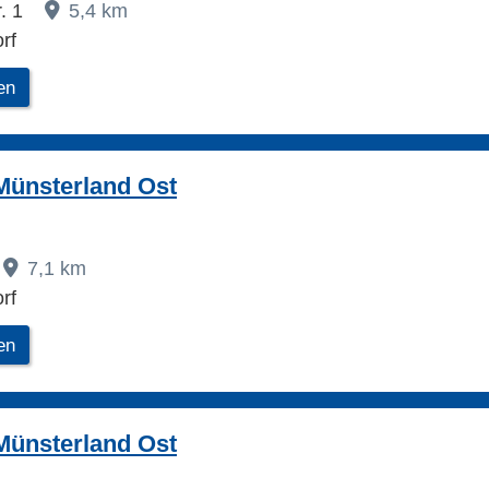
. 1
5,4 km
rf
en
Münsterland Ost
7,1 km
rf
en
Münsterland Ost