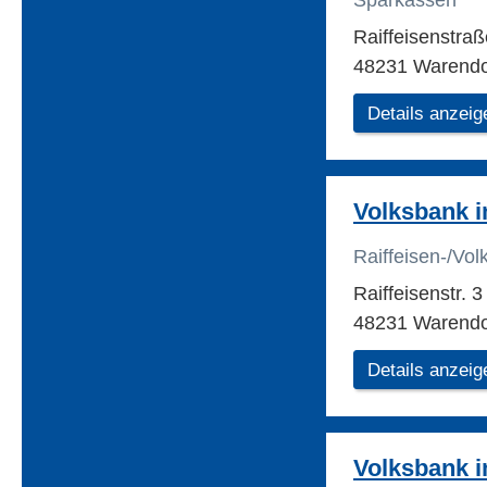
Sparkassen
Raiffeisenstra
48231 Warendo
Details anzeig
Volksbank 
Raiffeisen-/Vo
Raiffeisenstr. 
48231 Warendo
Details anzeig
Volksbank 