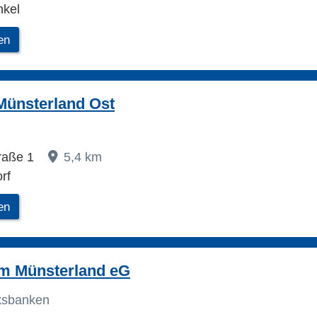
nkel
en
Münsterland Ost
raße 1
5,4 km
rf
en
im Münsterland eG
lksbanken