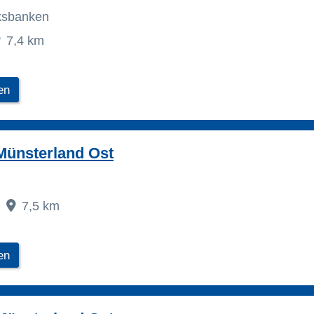
lksbanken
7,4 km
en
Münsterland Ost
7,5 km
en