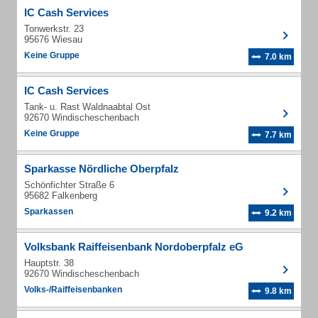
IC Cash Services
Tonwerkstr. 23
95676 Wiesau
Keine Gruppe
7.0 km
IC Cash Services
Tank- u. Rast Waldnaabtal Ost
92670 Windischeschenbach
Keine Gruppe
7.7 km
Sparkasse Nördliche Oberpfalz
Schönfichter Straße 6
95682 Falkenberg
Sparkassen
9.2 km
Volksbank Raiffeisenbank Nordoberpfalz eG
Hauptstr. 38
92670 Windischeschenbach
Volks-/Raiffeisenbanken
9.8 km