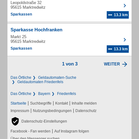
Leopoldstraße 32
95615 Marktredwitz
Sparkassen
13.3 km
Sparkasse Hochfranken
Markt 25
95615 Marktredwitz
Sparkassen
13.3 km
1 von 3
WEITER
Das Örtliche
Geldautomaten-Suche
Geldautomaten Friedenfels
Das Örtliche
Bayern
Friedenfels
|
|
|
Startseite
Suchbegriffe
Kontakt
Inhalte melden
|
|
Impressum
Nutzungsbedingungen
Datenschutz
Datenschutz-Einstellungen
|
Facebook - Fan werden
Auf Instagram folgen
Über den Messenger suchen