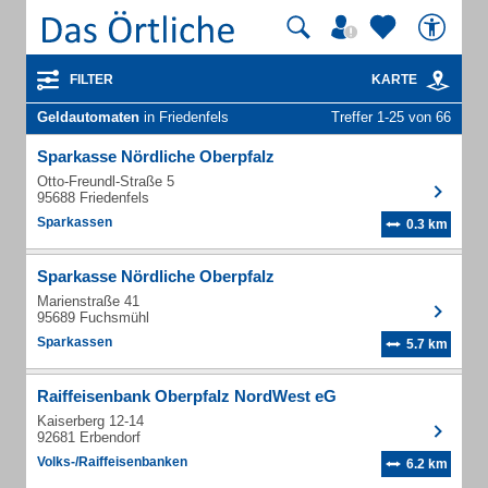
FILTER
KARTE
Geldautomaten
in Friedenfels
Treffer 1-25 von 66
Sparkasse Nördliche Oberpfalz
Otto-Freundl-Straße 5
95688 Friedenfels
Sparkassen
0.3 km
Sparkasse Nördliche Oberpfalz
Marienstraße 41
95689 Fuchsmühl
Sparkassen
5.7 km
Raiffeisenbank Oberpfalz NordWest eG
Kaiserberg 12-14
92681 Erbendorf
Volks-/Raiffeisenbanken
6.2 km