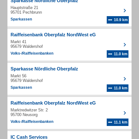
Sparkasse Nördliche Oberpfalz
Hauptstraße 21
95701 Pechbrunn
Sparkassen
10.9 km
Raiffeisenbank Oberpfalz NordWest eG
Markt 41
95679 Waldershof
Volks-/Raiffeisenbanken
11.0 km
Sparkasse Nördliche Oberpfalz
Markt 56
95679 Waldershof
Sparkassen
11.0 km
Raiffeisenbank Oberpfalz NordWest eG
Marktredwitzer Str. 2
95700 Neusorg
Volks-/Raiffeisenbanken
11.1 km
IC Cash Services