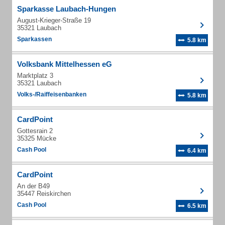
Sparkasse Laubach-Hungen
August-Krieger-Straße 19
35321 Laubach
Sparkassen
5.8 km
Volksbank Mittelhessen eG
Marktplatz 3
35321 Laubach
Volks-/Raiffeisenbanken
5.8 km
CardPoint
Gottesrain 2
35325 Mücke
Cash Pool
6.4 km
CardPoint
An der B49
35447 Reiskirchen
Cash Pool
6.5 km