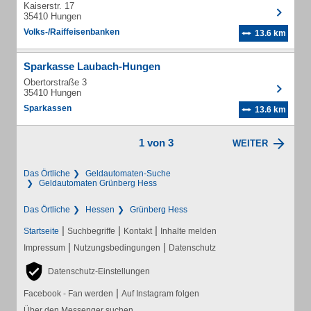
Kaiserstr. 17
35410 Hungen
Volks-/Raiffeisenbanken
13.6 km
Sparkasse Laubach-Hungen
Obertorstraße 3
35410 Hungen
Sparkassen
13.6 km
1 von 3
WEITER
Das Örtliche
Geldautomaten-Suche
Geldautomaten Grünberg Hess
Das Örtliche
Hessen
Grünberg Hess
|
|
|
Startseite
Suchbegriffe
Kontakt
Inhalte melden
|
|
Impressum
Nutzungsbedingungen
Datenschutz
Datenschutz-Einstellungen
|
Facebook - Fan werden
Auf Instagram folgen
Über den Messenger suchen