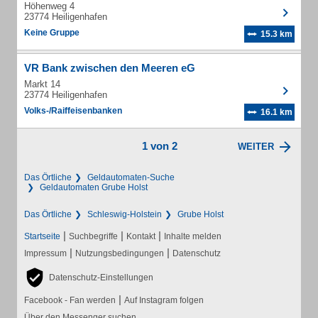
Höhenweg 4
23774 Heiligenhafen
Keine Gruppe
15.3 km
VR Bank zwischen den Meeren eG
Markt 14
23774 Heiligenhafen
Volks-/Raiffeisenbanken
16.1 km
1 von 2
WEITER
Das Örtliche
Geldautomaten-Suche
Geldautomaten Grube Holst
Das Örtliche
Schleswig-Holstein
Grube Holst
|
|
|
Startseite
Suchbegriffe
Kontakt
Inhalte melden
|
|
Impressum
Nutzungsbedingungen
Datenschutz
Datenschutz-Einstellungen
|
Facebook - Fan werden
Auf Instagram folgen
Über den Messenger suchen