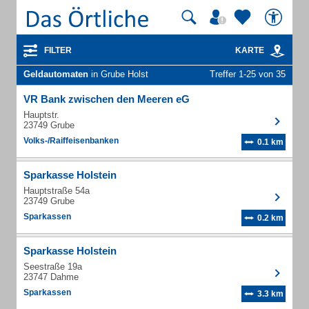
FILTER
KARTE
Geldautomaten
in Grube Holst
Treffer 1-25 von 35
VR Bank zwischen den Meeren eG
Hauptstr.
23749 Grube
Volks-/Raiffeisenbanken
0.1 km
Sparkasse Holstein
Hauptstraße 54a
23749 Grube
Sparkassen
0.2 km
Sparkasse Holstein
Seestraße 19a
23747 Dahme
Sparkassen
3.3 km