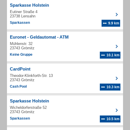
Sparkasse Holstein
Eutiner Straße 4
23738 Lensahn
Sparkassen
9.9 km
Euronet - Geldautomat - ATM
Mühlenstr. 32
23743 Grömitz
Keine Gruppe
10.1 km
CardPoint
Theodor-Klinkforth-Str. 13
23743 Grömitz
Cash Pool
10.3 km
Sparkasse Holstein
Wicheldorferstraße 52
23743 Grömitz
Sparkassen
10.5 km