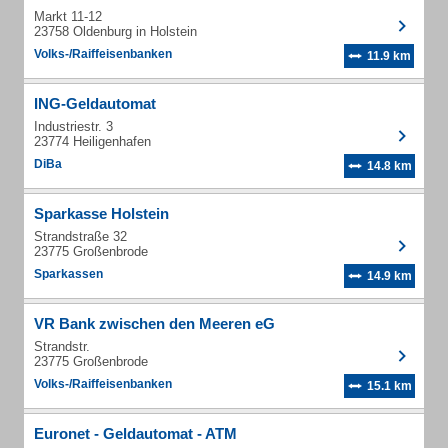
Markt 11-12
23758 Oldenburg in Holstein
Volks-/Raiffeisenbanken
11.9 km
ING-Geldautomat
Industriestr. 3
23774 Heiligenhafen
DiBa
14.8 km
Sparkasse Holstein
Strandstraße 32
23775 Großenbrode
Sparkassen
14.9 km
VR Bank zwischen den Meeren eG
Strandstr.
23775 Großenbrode
Volks-/Raiffeisenbanken
15.1 km
Euronet - Geldautomat - ATM