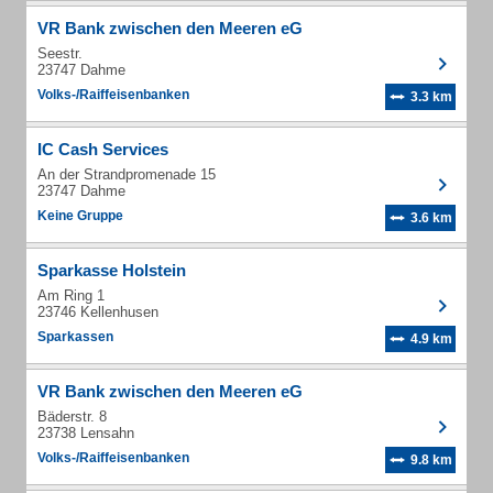
VR Bank zwischen den Meeren eG
Seestr.
23747 Dahme
Volks-/Raiffeisenbanken
3.3 km
IC Cash Services
An der Strandpromenade 15
23747 Dahme
Keine Gruppe
3.6 km
Sparkasse Holstein
Am Ring 1
23746 Kellenhusen
Sparkassen
4.9 km
VR Bank zwischen den Meeren eG
Bäderstr. 8
23738 Lensahn
Volks-/Raiffeisenbanken
9.8 km