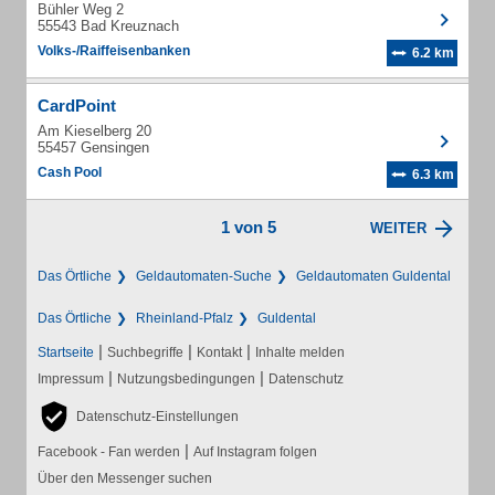
Bühler Weg 2
55543 Bad Kreuznach
Volks-/Raiffeisenbanken
6.2 km
CardPoint
Am Kieselberg 20
55457 Gensingen
Cash Pool
6.3 km
1 von 5
WEITER
Das Örtliche
Geldautomaten-Suche
Geldautomaten Guldental
Das Örtliche
Rheinland-Pfalz
Guldental
|
|
|
Startseite
Suchbegriffe
Kontakt
Inhalte melden
|
|
Impressum
Nutzungsbedingungen
Datenschutz
Datenschutz-Einstellungen
|
Facebook - Fan werden
Auf Instagram folgen
Über den Messenger suchen