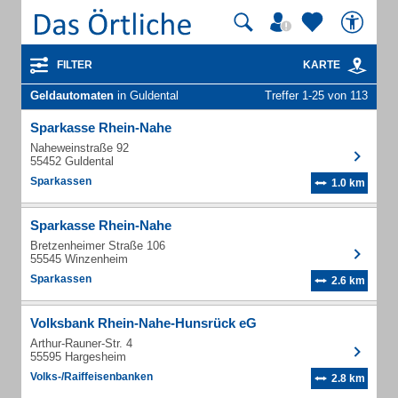
FILTER
KARTE
Geldautomaten
in Guldental
Treffer 1-25 von 113
Sparkasse Rhein-Nahe
Naheweinstraße 92
55452 Guldental
Sparkassen
1.0 km
Sparkasse Rhein-Nahe
Bretzenheimer Straße 106
55545 Winzenheim
Sparkassen
2.6 km
Volksbank Rhein-Nahe-Hunsrück eG
Arthur-Rauner-Str. 4
55595 Hargesheim
Volks-/Raiffeisenbanken
2.8 km