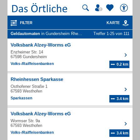
FILTER
KARTE
Geldautomaten
in Gundersheim Rheinhess
Treffer 1-25 von 111
Volksbank Alzey-Worms eG
Enzheimer Str. 14
67598 Gundersheim
Volks-/Raiffeisenbanken
0.2 km
Rheinhessen Sparkasse
Osthofener Straße 1
67593 Westhofen
Sparkassen
3.4 km
Volksbank Alzey-Worms eG
Wormser Str. 9a
67593 Westhofen
Volks-/Raiffeisenbanken
3.4 km