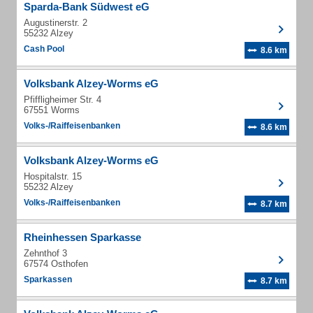
Sparda-Bank Südwest eG
Augustinerstr. 2
55232 Alzey
Cash Pool
8.6 km
Volksbank Alzey-Worms eG
Pfiffligheimer Str. 4
67551 Worms
Volks-/Raiffeisenbanken
8.6 km
Volksbank Alzey-Worms eG
Hospitalstr. 15
55232 Alzey
Volks-/Raiffeisenbanken
8.7 km
Rheinhessen Sparkasse
Zehnthof 3
67574 Osthofen
Sparkassen
8.7 km