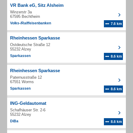
VR Bank eG, Sitz Alsheim
Winzerstr 3a
67595 Bechtheim
Volks-/Raiffeisenbanken
7.6 km
Rheinhessen Sparkasse
Ostdeutsche Straße 12
55232 Alzey
Sparkassen
8.6 km
Rheinhessen Sparkasse
Paternusstraße 12
67551 Worms
Sparkassen
8.6 km
ING-Geldautomat
Schafhäuser Str. 2-6
55232 Alzey
DiBa
8.6 km