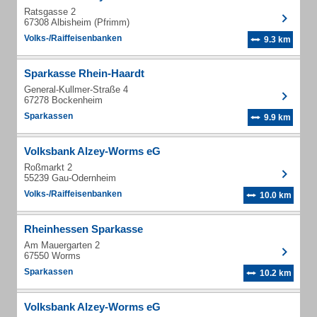
Ratsgasse 2
67308 Albisheim (Pfrimm)
Volks-/Raiffeisenbanken
9.3 km
Sparkasse Rhein-Haardt
General-Kullmer-Straße 4
67278 Bockenheim
Sparkassen
9.9 km
Volksbank Alzey-Worms eG
Roßmarkt 2
55239 Gau-Odernheim
Volks-/Raiffeisenbanken
10.0 km
Rheinhessen Sparkasse
Am Mauergarten 2
67550 Worms
Sparkassen
10.2 km
Volksbank Alzey-Worms eG