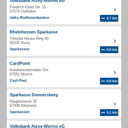
Volksbank Alzey-Worms eG
Friedrich-Ebert-Str. 15
67574 Osthofen
Volks-/Raiffeisenbanken
8.7 km
Rheinhessen Sparkasse
Theodor-Heuss-Ring 40
55232 Alzey
Sparkassen
8.8 km
CardPoint
Autobahnraststätte Ost
67551 Worms
Cash Pool
8.8 km
Sparkasse Donnersberg
Hauptstrasse 32
67308 Albisheim
Sparkassen
9.2 km
Volksbank Alzey-Worms eG