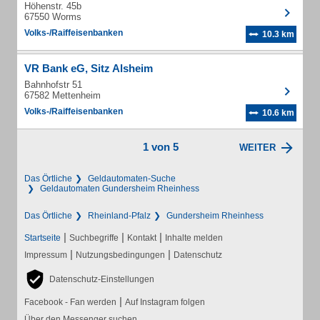
Höhenstr. 45b
67550 Worms
Volks-/Raiffeisenbanken
10.3 km
VR Bank eG, Sitz Alsheim
Bahnhofstr 51
67582 Mettenheim
Volks-/Raiffeisenbanken
10.6 km
1 von 5
WEITER
Das Örtliche
Geldautomaten-Suche
Geldautomaten Gundersheim Rheinhess
Das Örtliche
Rheinland-Pfalz
Gundersheim Rheinhess
|
|
|
Startseite
Suchbegriffe
Kontakt
Inhalte melden
|
|
Impressum
Nutzungsbedingungen
Datenschutz
Datenschutz-Einstellungen
|
Facebook - Fan werden
Auf Instagram folgen
Über den Messenger suchen