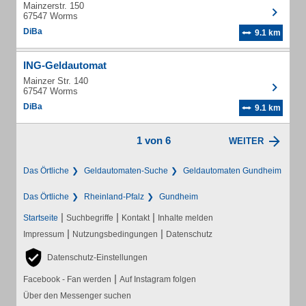
Mainzerstr. 150
67547 Worms
DiBa
9.1 km
ING-Geldautomat
Mainzer Str. 140
67547 Worms
DiBa
9.1 km
1 von 6
WEITER
Das Örtliche
Geldautomaten-Suche
Geldautomaten Gundheim
Das Örtliche
Rheinland-Pfalz
Gundheim
|
|
|
Startseite
Suchbegriffe
Kontakt
Inhalte melden
|
|
Impressum
Nutzungsbedingungen
Datenschutz
Datenschutz-Einstellungen
|
Facebook - Fan werden
Auf Instagram folgen
Über den Messenger suchen