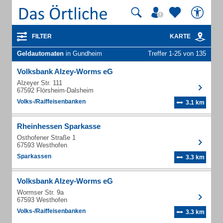
FILTER
KARTE
Geldautomaten
in Gundheim
Treffer 1-25 von 135
Volksbank Alzey-Worms eG
Alzeyer Str. 111
67592 Flörsheim-Dalsheim
Volks-/Raiffeisenbanken
3.1 km
Rheinhessen Sparkasse
Osthofener Straße 1
67593 Westhofen
Sparkassen
3.3 km
Volksbank Alzey-Worms eG
Wormser Str. 9a
67593 Westhofen
Volks-/Raiffeisenbanken
3.3 km