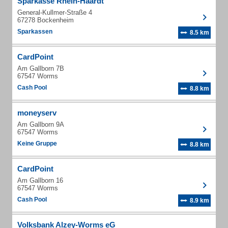
Sparkasse Rhein-Haardt
General-Kullmer-Straße 4
67278 Bockenheim
Sparkassen
8.5 km
CardPoint
Am Gallborn 7B
67547 Worms
Cash Pool
8.8 km
moneyserv
Am Gallborn 9A
67547 Worms
Keine Gruppe
8.8 km
CardPoint
Am Gallborn 16
67547 Worms
Cash Pool
8.9 km
Volksbank Alzey-Worms eG