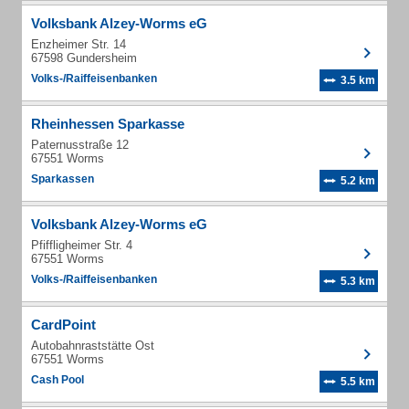
Volksbank Alzey-Worms eG
Enzheimer Str. 14
67598 Gundersheim
Volks-/Raiffeisenbanken
3.5 km
Rheinhessen Sparkasse
Paternusstraße 12
67551 Worms
Sparkassen
5.2 km
Volksbank Alzey-Worms eG
Pfiffligheimer Str. 4
67551 Worms
Volks-/Raiffeisenbanken
5.3 km
CardPoint
Autobahnraststätte Ost
67551 Worms
Cash Pool
5.5 km