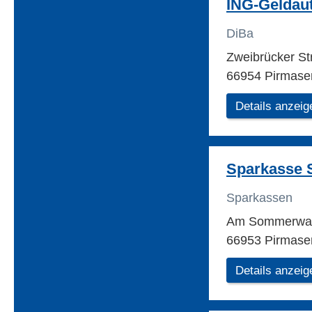
ING-Geldau
DiBa
Zweibrücker St
66954 Pirmase
Details anzeig
Sparkasse 
Sparkassen
Am Sommerwa
66953 Pirmase
Details anzeig