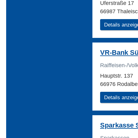
Uferstraße 17
66987 Thaleisc
Details anzeig
VR-Bank Sü
Raiffeisen-/Vo
Hauptstr. 137
66976 Rodalbe
Details anzeig
Sparkasse 