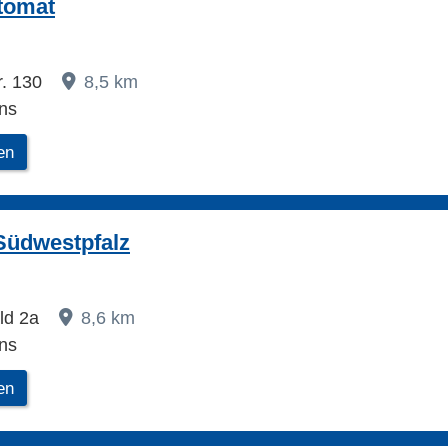
tomat
r. 130
8,5 km
ns
en
Südwestpfalz
ld 2a
8,6 km
ns
en