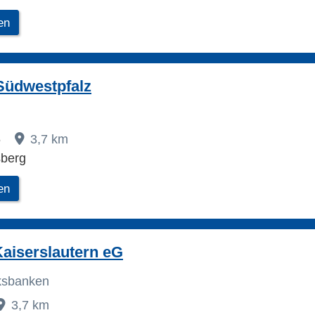
en
Südwestpfalz
6
3,7 km
berg
en
aiserslautern eG
lksbanken
3,7 km