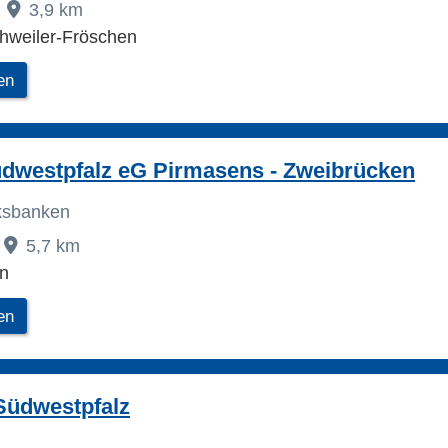
3,9 km
hweiler-Fröschen
en
dwestpfalz eG Pirmasens - Zweibrücken
lksbanken
5,7 km
n
en
Südwestpfalz