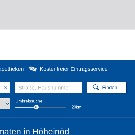
apotheken
Kostenfreier Eintragsservice
×
Umkreissuche:
20km
maten in Höheinöd