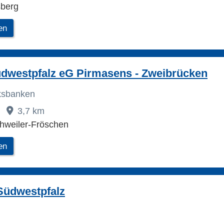
berg
en
dwestpfalz eG Pirmasens - Zweibrücken
lksbanken
3,7 km
hweiler-Fröschen
en
Südwestpfalz