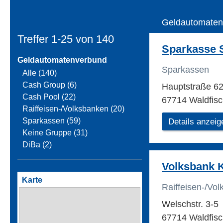
Geldautomaten
Treffer 1-25 von
140
Sparkasse 
Geldautomatenverbund
Sparkassen
Alle (140)
Cash Group (6)
Hauptstraße 6
Cash Pool (22)
67714 Waldfis
Raiffeisen-/Volksbanken (20)
Sparkassen (59)
Details anzeig
Keine Gruppe (31)
DiBa (2)
Volksbank K
Karte
Raiffeisen-/Vo
Welschstr. 3-5
67714 Waldfis