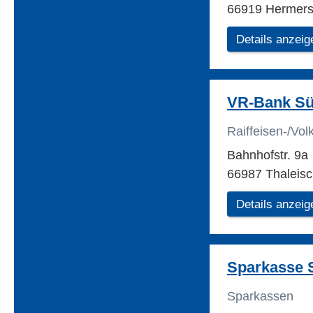
66919 Hermers
Details anzeig
VR-Bank Sü
Raiffeisen-/Vo
Bahnhofstr. 9a
66987 Thaleisc
Details anzeig
Sparkasse 
Sparkassen