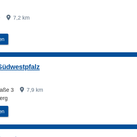
9
7,2 km
en
Südwestpfalz
raße 3
7,9 km
erg
en