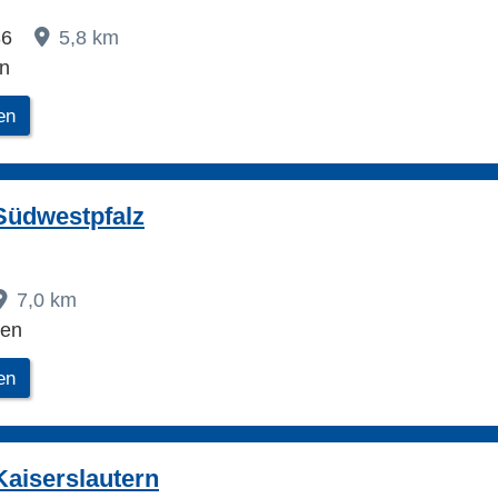
36
5,8 km
n
en
Südwestpfalz
7,0 km
ben
en
aiserslautern