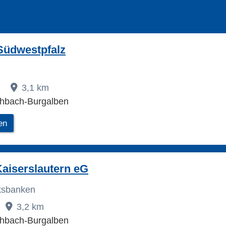
Südwestpfalz
2
3,1 km
chbach-Burgalben
en
aiserslautern eG
lksbanken
3,2 km
chbach-Burgalben