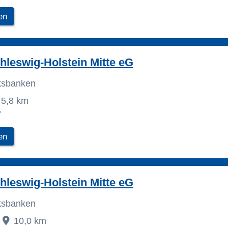
en
leswig-Holstein Mitte eG
lksbanken
5,8 km
f
en
leswig-Holstein Mitte eG
lksbanken
10,0 km