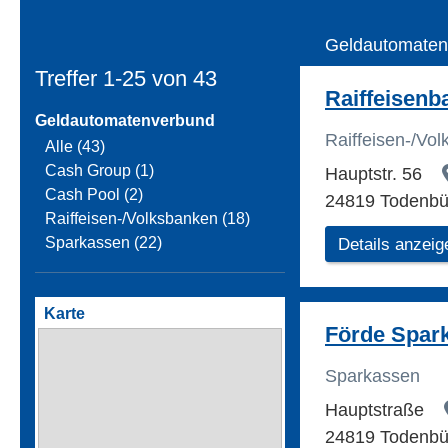
Geldautomaten
Treffer 1-25 von
43
Raiffeisenb
Geldautomatenverbund
Raiffeisen-/Vo
Alle (43)
Cash Group (1)
Hauptstr. 56
Cash Pool (2)
24819 Todenbüt
Raiffeisen-/Volksbanken (18)
Sparkassen (22)
Details anzeig
Karte
Förde Spar
Sparkassen
Hauptstraße
24819 Todenbüt