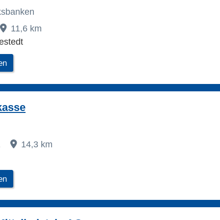
lksbanken
11,6 km
stedt
en
kasse
1
14,3 km
en