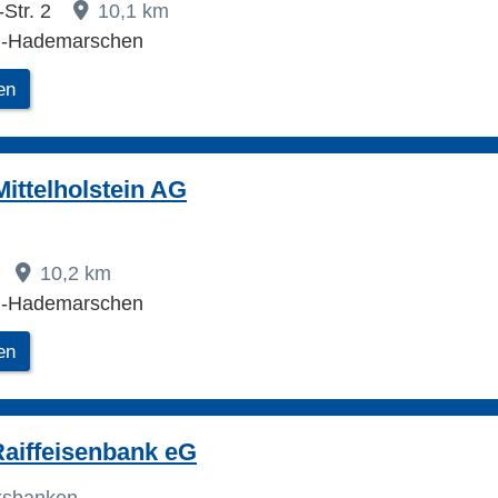
Str. 2
10,1 km
u-Hademarschen
en
ittelholstein AG
10,2 km
u-Hademarschen
en
aiffeisenbank eG