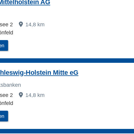
ittelholstein AG
ssee 2
14,8 km
önfeld
en
leswig-Holstein Mitte eG
lksbanken
ssee 2
14,8 km
önfeld
en