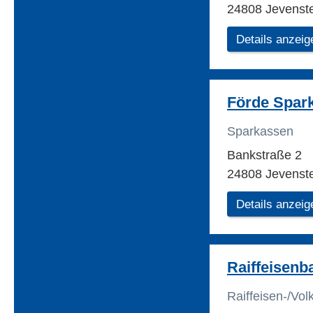
24808 Jevenst
Details anzeig
Förde Spar
Sparkassen
Bankstraße 2
24808 Jevenst
Details anzeig
Raiffeisenb
Raiffeisen-/Vo