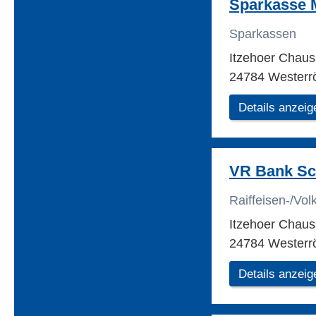
Sparkasse M
Sparkassen
Itzehoer Chau
24784 Westerr
Details anzeig
VR Bank Sch
Raiffeisen-/Vo
Itzehoer Chau
24784 Westerr
Details anzeig