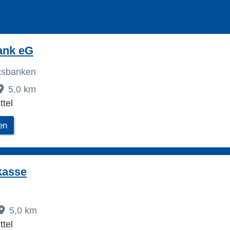
ank eG
lksbanken
5,0 km
tel
en
kasse
5,0 km
tel