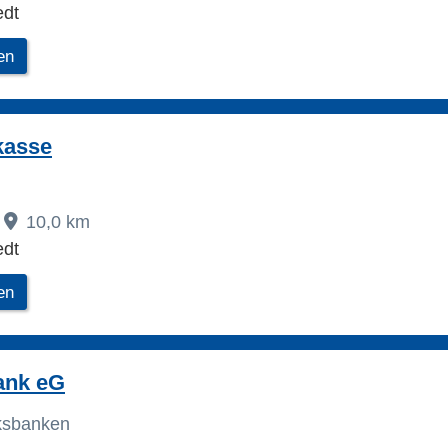
edt
en
kasse
10,0 km
edt
en
ank eG
lksbanken