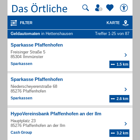
FILTER
KARTE
Geldautomaten
in Hettenshausen
Treffer 1-25 von 87
Sparkasse Pfaffenhofen
Freisinger Straße 5
85304 Ilmmünster
Sparkassen
1.5 km
Sparkasse Pfaffenhofen
Niederscheyererstraße 68
85276 Pfaffenhofen
Sparkassen
2.6 km
HypoVereinsbank Pfaffenhofen an der Ilm
Hauptplatz 23
85276 Pfaffenhofen an der Ilm
Cash Group
3.2 km