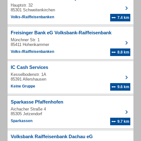
Hauptstr. 32
85301 Schweitenkirchen
Volks-/Raiffeisenbanken
7.4 km
Freisinger Bank eG Volksbank-Raiffeisenbank
Münchner Str. 1
85411 Hohenkammer
Volks-/Raiffeisenbanken
8.8 km
IC Cash Services
Kesselbodenstr. 1A
85391 Allershausen
Keine Gruppe
9.6 km
Sparkasse Pfaffenhofen
Aichacher Straße 4
85305 Jetzendorf
Sparkassen
9.7 km
Volksbank Raiffeisenbank Dachau eG