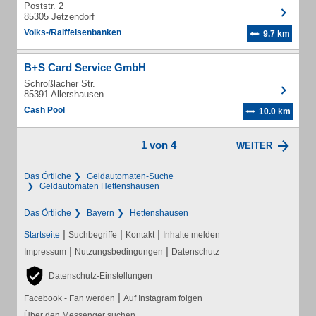
Poststr. 2
85305 Jetzendorf
Volks-/Raiffeisenbanken
9.7 km
B+S Card Service GmbH
Schroßlacher Str.
85391 Allershausen
Cash Pool
10.0 km
1 von 4
WEITER
Das Örtliche
Geldautomaten-Suche
Geldautomaten Hettenshausen
Das Örtliche
Bayern
Hettenshausen
|
|
|
Startseite
Suchbegriffe
Kontakt
Inhalte melden
|
|
Impressum
Nutzungsbedingungen
Datenschutz
Datenschutz-Einstellungen
|
Facebook - Fan werden
Auf Instagram folgen
Über den Messenger suchen