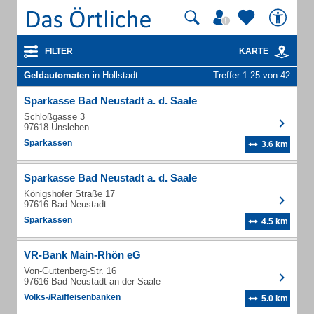
FILTER
KARTE
Geldautomaten
in Hollstadt
Treffer 1-25 von 42
Sparkasse Bad Neustadt a. d. Saale
Schloßgasse 3
97618 Unsleben
Sparkassen
3.6 km
Sparkasse Bad Neustadt a. d. Saale
Königshofer Straße 17
97616 Bad Neustadt
Sparkassen
4.5 km
VR-Bank Main-Rhön eG
Von-Guttenberg-Str. 16
97616 Bad Neustadt an der Saale
Volks-/Raiffeisenbanken
5.0 km