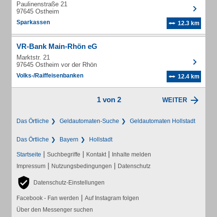
Paulinenstraße 21
97645 Ostheim
Sparkassen
12.3 km
VR-Bank Main-Rhön eG
Marktstr. 21
97645 Ostheim vor der Rhön
Volks-/Raiffeisenbanken
12.4 km
1 von 2
WEITER
Das Örtliche
Geldautomaten-Suche
Geldautomaten Hollstadt
Das Örtliche
Bayern
Hollstadt
|
|
|
Startseite
Suchbegriffe
Kontakt
Inhalte melden
|
|
Impressum
Nutzungsbedingungen
Datenschutz
Datenschutz-Einstellungen
|
Facebook - Fan werden
Auf Instagram folgen
Über den Messenger suchen