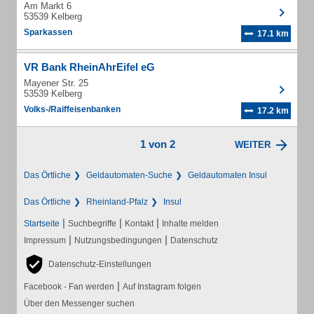
Am Markt 6
53539 Kelberg
Sparkassen
17.1 km
VR Bank RheinAhrEifel eG
Mayener Str. 25
53539 Kelberg
Volks-/Raiffeisenbanken
17.2 km
1 von 2
WEITER
Das Örtliche
Geldautomaten-Suche
Geldautomaten Insul
Das Örtliche
Rheinland-Pfalz
Insul
|
|
|
Startseite
Suchbegriffe
Kontakt
Inhalte melden
|
|
Impressum
Nutzungsbedingungen
Datenschutz
Datenschutz-Einstellungen
|
Facebook - Fan werden
Auf Instagram folgen
Über den Messenger suchen