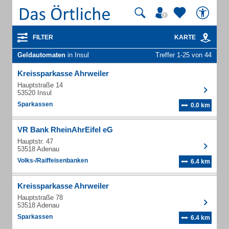
FILTER
KARTE
Geldautomaten
in Insul
Treffer 1-25 von 44
Kreissparkasse Ahrweiler
Hauptstraße 14
53520 Insul
Sparkassen
0.0 km
VR Bank RheinAhrEifel eG
Hauptstr. 47
53518 Adenau
Volks-/Raiffeisenbanken
6.4 km
Kreissparkasse Ahrweiler
Hauptstraße 78
53518 Adenau
Sparkassen
6.4 km