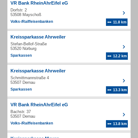
VR Bank RheinAhrEifel eG
Dorfstr. 2
53508 Mayschoß
Volks-/Raiffeisenbanken
11.8 km
Kreissparkasse Ahrweiler
Stefan-Bellof-Straße
53520 Nürburg
Sparkassen
12.2 km
Kreissparkasse Ahrweiler
Schmittmannstraße 4
53507 Dernau
Sparkassen
13.3 km
VR Bank RheinAhrEifel eG
Bachstr. 37
53507 Dernau
Volks-/Raiffeisenbanken
13.8 km