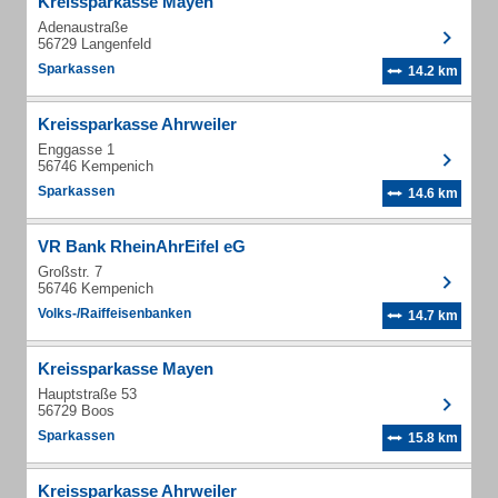
Kreissparkasse Mayen
Adenaustraße
56729 Langenfeld
Sparkassen
14.2 km
Kreissparkasse Ahrweiler
Enggasse 1
56746 Kempenich
Sparkassen
14.6 km
VR Bank RheinAhrEifel eG
Großstr. 7
56746 Kempenich
Volks-/Raiffeisenbanken
14.7 km
Kreissparkasse Mayen
Hauptstraße 53
56729 Boos
Sparkassen
15.8 km
Kreissparkasse Ahrweiler