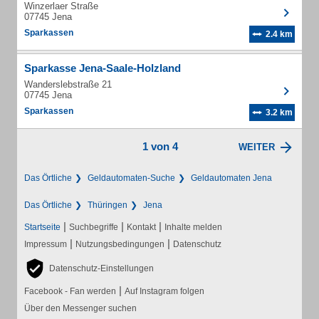
Winzerlaer Straße
07745 Jena
Sparkassen
2.4 km
Sparkasse Jena-Saale-Holzland
Wanderslebstraße 21
07745 Jena
Sparkassen
3.2 km
1 von 4
WEITER
Das Örtliche
Geldautomaten-Suche
Geldautomaten Jena
Das Örtliche
Thüringen
Jena
|
|
|
Startseite
Suchbegriffe
Kontakt
Inhalte melden
|
|
Impressum
Nutzungsbedingungen
Datenschutz
Datenschutz-Einstellungen
|
Facebook - Fan werden
Auf Instagram folgen
Über den Messenger suchen