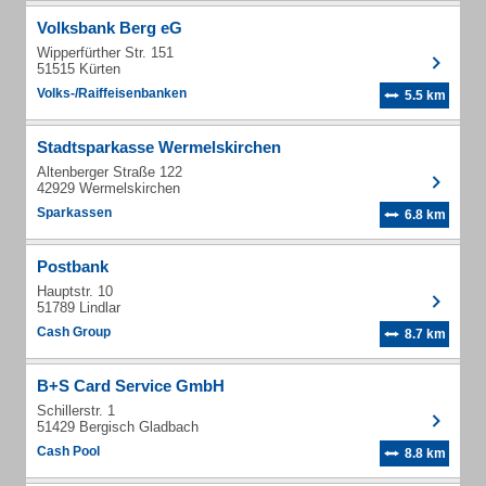
Volksbank Berg eG
Wipperfürther Str. 151
51515 Kürten
Volks-/Raiffeisenbanken
5.5 km
Stadtsparkasse Wermelskirchen
Altenberger Straße 122
42929 Wermelskirchen
Sparkassen
6.8 km
Postbank
Hauptstr. 10
51789 Lindlar
Cash Group
8.7 km
B+S Card Service GmbH
Schillerstr. 1
51429 Bergisch Gladbach
Cash Pool
8.8 km