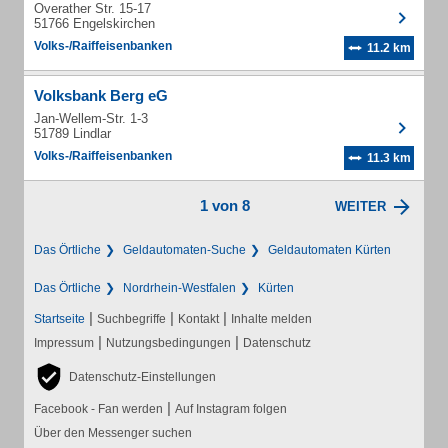
Overather Str. 15-17
51766 Engelskirchen
Volks-/Raiffeisenbanken
11.2 km
Volksbank Berg eG
Jan-Wellem-Str. 1-3
51789 Lindlar
Volks-/Raiffeisenbanken
11.3 km
1 von 8
WEITER
Das Örtliche
Geldautomaten-Suche
Geldautomaten Kürten
Das Örtliche
Nordrhein-Westfalen
Kürten
|
|
|
Startseite
Suchbegriffe
Kontakt
Inhalte melden
|
|
Impressum
Nutzungsbedingungen
Datenschutz
Datenschutz-Einstellungen
|
Facebook - Fan werden
Auf Instagram folgen
Über den Messenger suchen