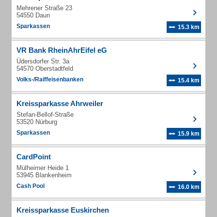
Mehrener Straße 23
54550 Daun
Sparkassen
15.3 km
VR Bank RheinAhrEifel eG
Üdersdorfer Str. 3a
54570 Oberstadtfeld
Volks-/Raiffeisenbanken
15.4 km
Kreissparkasse Ahrweiler
Stefan-Bellof-Straße
53520 Nürburg
Sparkassen
15.9 km
CardPoint
Mülheimer Heide 1
53945 Blankenheim
Cash Pool
16.0 km
Kreissparkasse Euskirchen