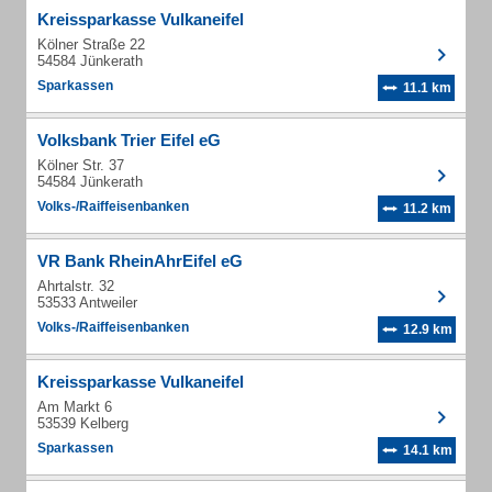
Kreissparkasse Vulkaneifel
Kölner Straße 22
54584 Jünkerath
Sparkassen
11.1 km
Volksbank Trier Eifel eG
Kölner Str. 37
54584 Jünkerath
Volks-/Raiffeisenbanken
11.2 km
VR Bank RheinAhrEifel eG
Ahrtalstr. 32
53533 Antweiler
Volks-/Raiffeisenbanken
12.9 km
Kreissparkasse Vulkaneifel
Am Markt 6
53539 Kelberg
Sparkassen
14.1 km