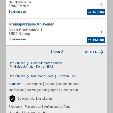
Hauptstraße 54
53949 Dahlem
Sparkassen
16.5 km
Kreissparkasse Ahrweiler
An der Bundesstraße 1
53520 Nürburg
Sparkassen
16.6 km
1 von 2
WEITER
Das Örtliche
Geldautomaten-Suche
Geldautomaten Kerpen Eifel
Das Örtliche
Rheinland-Pfalz
Kerpen Eifel
|
|
|
Startseite
Suchbegriffe
Kontakt
Inhalte melden
|
|
Impressum
Nutzungsbedingungen
Datenschutz
Datenschutz-Einstellungen
|
Facebook - Fan werden
Auf Instagram folgen
Über den Messenger suchen