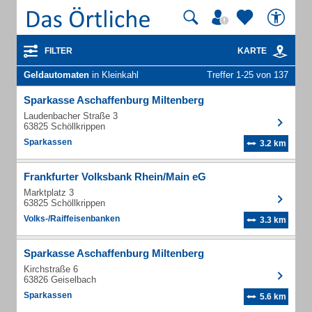
FILTER
KARTE
Geldautomaten
in Kleinkahl
Treffer 1-25 von 137
Sparkasse Aschaffenburg Miltenberg
Laudenbacher Straße 3
63825 Schöllkrippen
Sparkassen
3.2 km
Frankfurter Volksbank Rhein/Main eG
Marktplatz 3
63825 Schöllkrippen
Volks-/Raiffeisenbanken
3.3 km
Sparkasse Aschaffenburg Miltenberg
Kirchstraße 6
63826 Geiselbach
Sparkassen
5.6 km