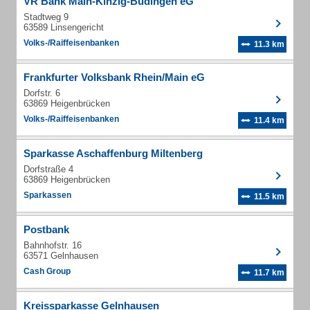
VR Bank Main-Kinzig-Büdingen eG
Stadtweg 9
63589 Linsengericht
Volks-/Raiffeisenbanken
11.3 km
Frankfurter Volksbank Rhein/Main eG
Dorfstr. 6
63869 Heigenbrücken
Volks-/Raiffeisenbanken
11.4 km
Sparkasse Aschaffenburg Miltenberg
Dorfstraße 4
63869 Heigenbrücken
Sparkassen
11.5 km
Postbank
Bahnhofstr. 16
63571 Gelnhausen
Cash Group
11.7 km
Kreissparkasse Gelnhausen