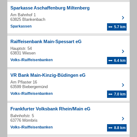
Sparkasse Aschaffenburg Miltenberg
Am Bahnhof 1
63825 Blankenbach
Sparkassen
5.7 km
Raiffeisenbank Main-Spessart eG
Hauptstr. 54
63831 Wiesen
Volks-/Raiffeisenbanken
6.4 km
VR Bank Main-Kinzig-Büdingen eG
Am Pflaster 16
63599 Biebergemünd
Volks-/Raiffeisenbanken
7.0 km
Frankfurter Volksbank Rhein/Main eG
Bahnhofstr. 5
63776 Mömbris
Volks-/Raiffeisenbanken
8.8 km