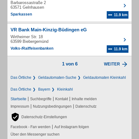
Barbarossastraße 2
63571 Gelnhausen
Sparkassen
11.9 km
VR Bank Main-Kinzig-Büdingen eG
Wirtheimer Str. 18
63599 Biebergemünd
Volks-/Raiffeisenbanken
11.9 km
1 von 6
WEITER
Das Örtliche
Geldautomaten-Suche
Geldautomaten Kleinkahl
Das Örtliche
Bayern
Kleinkahl
|
|
|
Startseite
Suchbegriffe
Kontakt
Inhalte melden
|
|
Impressum
Nutzungsbedingungen
Datenschutz
Datenschutz-Einstellungen
|
Facebook - Fan werden
Auf Instagram folgen
Über den Messenger suchen