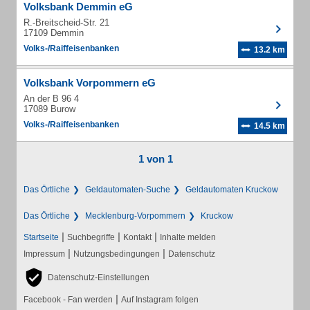
Volksbank Demmin eG
R.-Breitscheid-Str. 21
17109 Demmin
Volks-/Raiffeisenbanken
13.2 km
Volksbank Vorpommern eG
An der B 96 4
17089 Burow
Volks-/Raiffeisenbanken
14.5 km
1 von 1
Das Örtliche
Geldautomaten-Suche
Geldautomaten Kruckow
Das Örtliche
Mecklenburg-Vorpommern
Kruckow
|
|
|
Startseite
Suchbegriffe
Kontakt
Inhalte melden
|
|
Impressum
Nutzungsbedingungen
Datenschutz
Datenschutz-Einstellungen
|
Facebook - Fan werden
Auf Instagram folgen