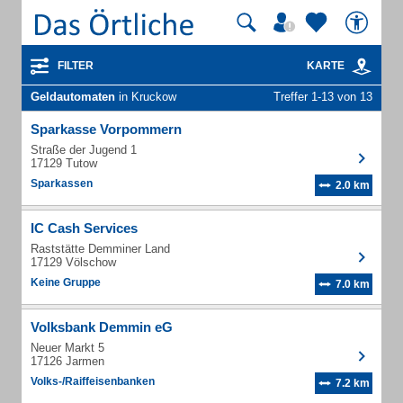
FILTER
KARTE
Geldautomaten
in Kruckow
Treffer 1-13 von 13
Sparkasse Vorpommern
Straße der Jugend 1
17129 Tutow
Sparkassen
2.0 km
IC Cash Services
Raststätte Demminer Land
17129 Völschow
Keine Gruppe
7.0 km
Volksbank Demmin eG
Neuer Markt 5
17126 Jarmen
Volks-/Raiffeisenbanken
7.2 km