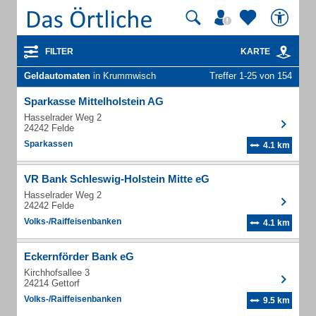
FILTER
KARTE
Geldautomaten
in Krummwisch
Treffer 1-25 von 154
Sparkasse Mittelholstein AG
Hasselrader Weg 2
24242 Felde
Sparkassen
4.1 km
VR Bank Schleswig-Holstein Mitte eG
Hasselrader Weg 2
24242 Felde
Volks-/Raiffeisenbanken
4.1 km
Eckernförder Bank eG
Kirchhofsallee 3
24214 Gettorf
Volks-/Raiffeisenbanken
9.5 km