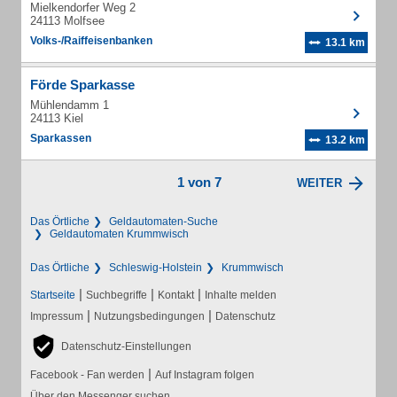
Mielkendorfer Weg 2
24113 Molfsee
Volks-/Raiffeisenbanken
13.1 km
Förde Sparkasse
Mühlendamm 1
24113 Kiel
Sparkassen
13.2 km
1 von 7
WEITER
Das Örtliche
Geldautomaten-Suche
Geldautomaten Krummwisch
Das Örtliche
Schleswig-Holstein
Krummwisch
|
|
|
Startseite
Suchbegriffe
Kontakt
Inhalte melden
|
|
Impressum
Nutzungsbedingungen
Datenschutz
Datenschutz-Einstellungen
|
Facebook - Fan werden
Auf Instagram folgen
Über den Messenger suchen