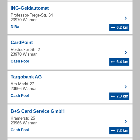
ING-Geldautomat
Professor-Frege-Str. 34
23970 Wismar
DiBa
6.2 km
CardPoint
Rostocker Str. 2
23970 Wismar
Cash Pool
6.4 km
Targobank AG
Am Markt 27
23966 Wismar
Cash Pool
7.3 km
B+S Card Service GmbH
Krämerstr. 25
23966 Wismar
Cash Pool
7.3 km