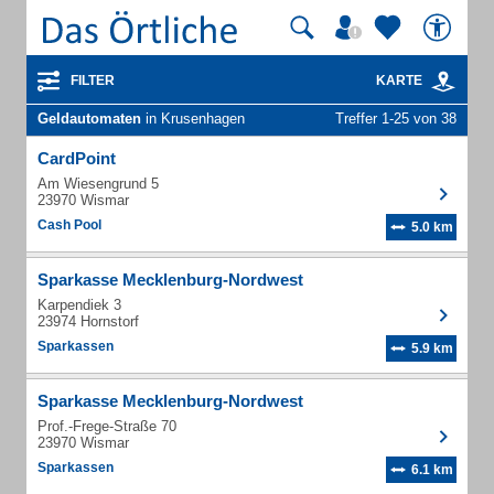
FILTER
KARTE
Geldautomaten
in Krusenhagen
Treffer 1-25 von 38
CardPoint
Am Wiesengrund 5
23970 Wismar
Cash Pool
5.0 km
Sparkasse Mecklenburg-Nordwest
Karpendiek 3
23974 Hornstorf
Sparkassen
5.9 km
Sparkasse Mecklenburg-Nordwest
Prof.-Frege-Straße 70
23970 Wismar
Sparkassen
6.1 km