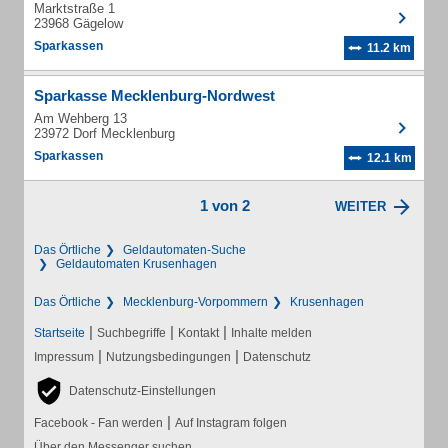
Marktstraße 1
23968 Gägelow
Sparkassen
11.2 km
Sparkasse Mecklenburg-Nordwest
Am Wehberg 13
23972 Dorf Mecklenburg
Sparkassen
12.1 km
1 von 2
WEITER
Das Örtliche
Geldautomaten-Suche
Geldautomaten Krusenhagen
Das Örtliche
Mecklenburg-Vorpommern
Krusenhagen
|
|
|
Startseite
Suchbegriffe
Kontakt
Inhalte melden
|
|
Impressum
Nutzungsbedingungen
Datenschutz
Datenschutz-Einstellungen
|
Facebook - Fan werden
Auf Instagram folgen
Über den Messenger suchen