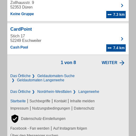
Zollhausstr. 9
52353 Düren
Keine Gruppe
7.3 km
CardPoint
Stich 17
52249 Eschweiler
Cash Pool
7.4 km
1 von 8
WEITER
Das Örtliche
Geldautomaten-Suche
Geldautomaten Langerwehe
Das Örtliche
Nordrhein-Westfalen
Langerwehe
|
|
|
Startseite
Suchbegriffe
Kontakt
Inhalte melden
|
|
Impressum
Nutzungsbedingungen
Datenschutz
Datenschutz-Einstellungen
|
Facebook - Fan werden
Auf Instagram folgen
Über den Messenger suchen