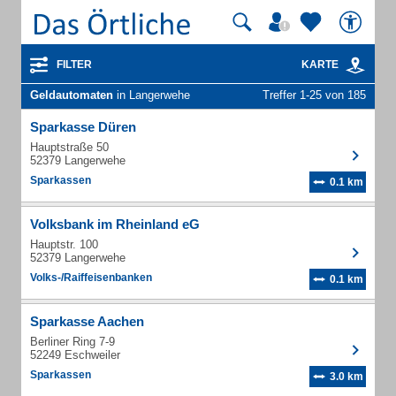
FILTER
KARTE
Geldautomaten
in Langerwehe
Treffer 1-25 von 185
Sparkasse Düren
Hauptstraße 50
52379 Langerwehe
Sparkassen
0.1 km
Volksbank im Rheinland eG
Hauptstr. 100
52379 Langerwehe
Volks-/Raiffeisenbanken
0.1 km
Sparkasse Aachen
Berliner Ring 7-9
52249 Eschweiler
Sparkassen
3.0 km