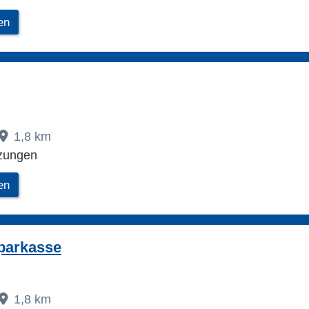
en
1,8 km
zungen
en
parkasse
1,8 km