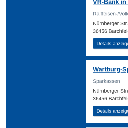
VR-Bank in
Raiffeisen-/Vo
Nürnberger Str
36456 Barchfe
Details anzeig
Wartburg-S
Sparkassen
Nürnberger St
36456 Barchfel
Details anzeig