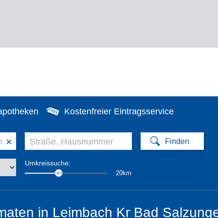
apotheken
Kostenfreier Eintragsservice
×
Umkreissuche:
20km
maten in Leimbach Kr Bad Salzung