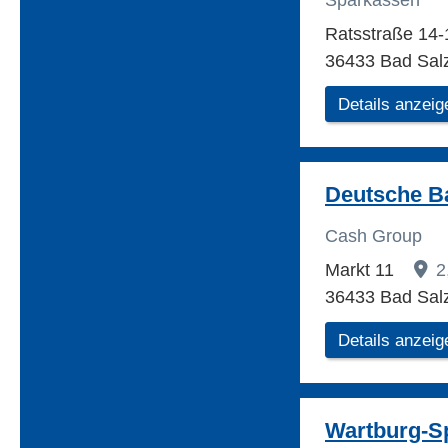
Sparkassen
Ratsstraße 14
36433 Bad Sal
Details anzeig
Deutsche B
Cash Group
Markt 11
2
36433 Bad Sal
Details anzeig
Wartburg-S