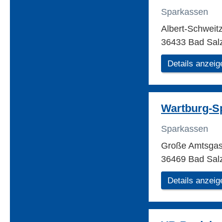
Sparkassen
Albert-Schweit
36433 Bad Sal
Details anzeig
Wartburg-S
Sparkassen
Große Amtsgas
36469 Bad Sal
Details anzeig