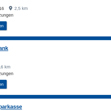
-16
2,5 km
zungen
en
ank
,6 km
zungen
en
parkasse