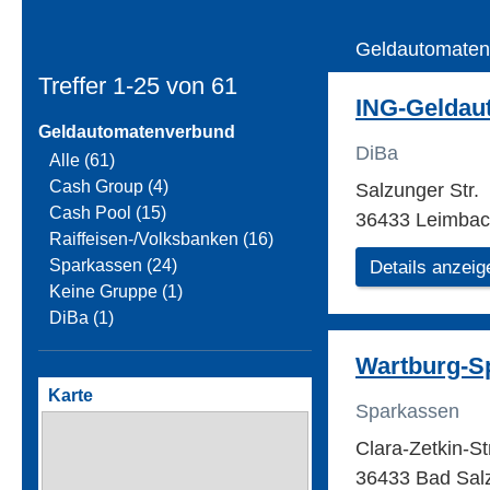
Geldautomaten
Treffer 1-25 von
61
ING-Geldau
Geldautomatenverbund
DiBa
Alle (61)
Cash Group (4)
Salzunger Str.
Cash Pool (15)
36433 Leimba
Raiffeisen-/Volksbanken (16)
Sparkassen (24)
Details anzeig
Keine Gruppe (1)
DiBa (1)
Wartburg-S
Karte
Sparkassen
Clara-Zetkin-S
36433 Bad Sal