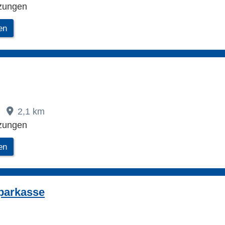
zungen
en
2,1 km
zungen
en
parkasse