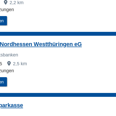
2,2 km
zungen
en
 Nordhessen Westthüringen eG
lksbanken
15
2,5 km
zungen
en
parkasse