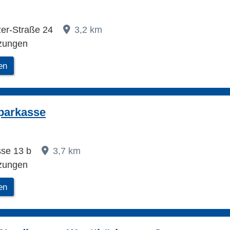
zer-Straße 24
3,2 km
zungen
en
parkasse
se 13 b
3,7 km
zungen
en