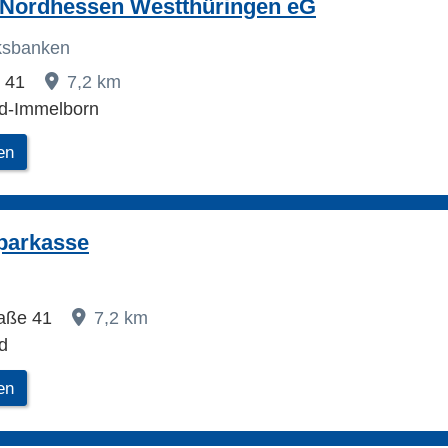
 Nordhessen Westthüringen eG
lksbanken
. 41
7,2 km
ld-Immelborn
en
parkasse
raße 41
7,2 km
d
en