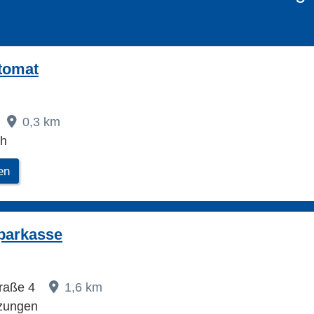
tomat
0,3 km
ch
en
parkasse
traße 4
1,6 km
zungen