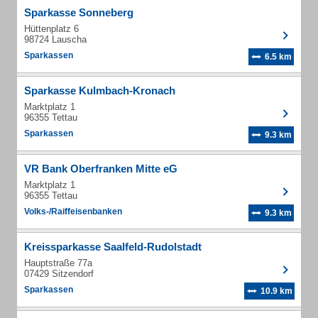
Sparkasse Sonneberg
Hüttenplatz 6
98724 Lauscha
Sparkassen
6.5 km
Sparkasse Kulmbach-Kronach
Marktplatz 1
96355 Tettau
Sparkassen
9.3 km
VR Bank Oberfranken Mitte eG
Marktplatz 1
96355 Tettau
Volks-/Raiffeisenbanken
9.3 km
Kreissparkasse Saalfeld-Rudolstadt
Hauptstraße 77a
07429 Sitzendorf
Sparkassen
10.9 km