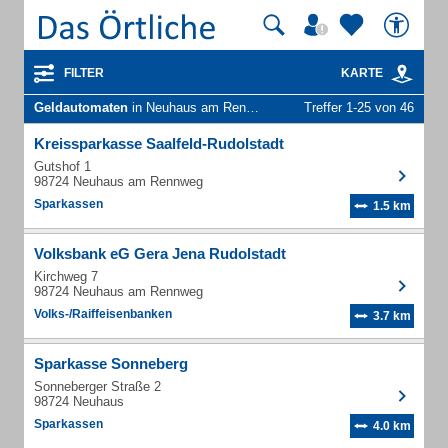
FILTER
KARTE
Geldautomaten
in Neuhaus am Rennweg
Treffer 1-25 von 46
Kreissparkasse Saalfeld-Rudolstadt
Gutshof 1
98724 Neuhaus am Rennweg
Sparkassen
1.5 km
Volksbank eG Gera Jena Rudolstadt
Kirchweg 7
98724 Neuhaus am Rennweg
Volks-/Raiffeisenbanken
3.7 km
Sparkasse Sonneberg
Sonneberger Straße 2
98724 Neuhaus
Sparkassen
4.0 km