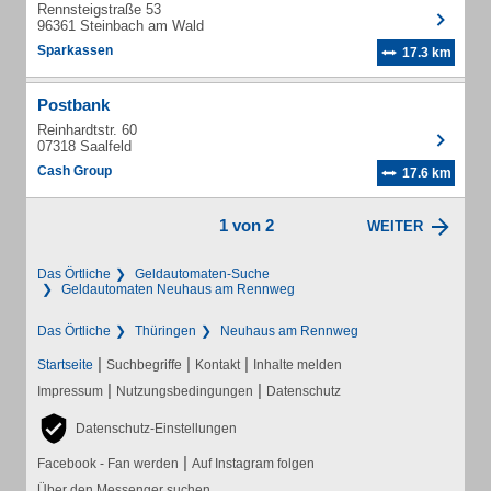
Rennsteigstraße 53
96361 Steinbach am Wald
Sparkassen
17.3 km
Postbank
Reinhardtstr. 60
07318 Saalfeld
Cash Group
17.6 km
1 von 2
WEITER
Das Örtliche
Geldautomaten-Suche
Geldautomaten Neuhaus am Rennweg
Das Örtliche
Thüringen
Neuhaus am Rennweg
|
|
|
Startseite
Suchbegriffe
Kontakt
Inhalte melden
|
|
Impressum
Nutzungsbedingungen
Datenschutz
Datenschutz-Einstellungen
|
Facebook - Fan werden
Auf Instagram folgen
Über den Messenger suchen