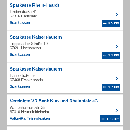
Sparkasse Rhein-Haardt
Lindenstraße 41
67316 Carlsberg
Sparkassen
8.5 km
Sparkasse Kaiserslautern
Trippstadter Straße 10
67691 Hochspeyer
Sparkassen
9.1 km
Sparkasse Kaiserslautern
Hauptstraße 54
67468 Frankenstein
Sparkassen
9.7 km
Vereinigte VR Bank Kur- und Rheinpfalz eG
Wattenheimer Str. 35
67310 Hettenleidelheim
Volks-/Raiffeisenbanken
10.2 km