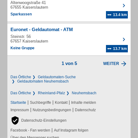
Altenwoogstraße 41
67655 Kaiserslautern
Sparkassen
13.4 km
Euronet - Geldautomat - ATM
Steinstr. 56
67657 Kaiserslautern
Keine Gruppe
13.7 km
1 von 5
WEITER
Das Örtliche
Geldautomaten-Suche
Geldautomaten Neuhemsbach
Das Örtliche
Rheinland-Pfalz
Neuhemsbach
|
|
|
Startseite
Suchbegriffe
Kontakt
Inhalte melden
|
|
Impressum
Nutzungsbedingungen
Datenschutz
Datenschutz-Einstellungen
|
Facebook - Fan werden
Auf Instagram folgen
Über den Messenger suchen