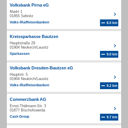
Volksbank Pirna eG
Markt 1
01855 Sebnitz
Volks-/Raiffeisenbanken
8.0 km
Kreissparkasse Bautzen
Hauptstraße 29
01904 Neukirch/Lausitz
Sparkassen
9.0 km
Volksbank Dresden-Bautzen eG
Hauptstr. 5
01904 Neukirch/Lausitz
Volks-/Raiffeisenbanken
9.2 km
Commerzbank AG
Ernst-Thälmann-Str. 3
01877 Bischofswerda
Cash Group
9.7 km