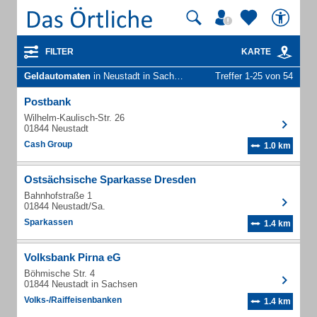
FILTER
KARTE
Geldautomaten
in Neustadt in Sachsen
Treffer 1-25 von 54
Postbank
Wilhelm-Kaulisch-Str. 26
01844 Neustadt
Cash Group
1.0 km
Ostsächsische Sparkasse Dresden
Bahnhofstraße 1
01844 Neustadt/Sa.
Sparkassen
1.4 km
Volksbank Pirna eG
Böhmische Str. 4
01844 Neustadt in Sachsen
Volks-/Raiffeisenbanken
1.4 km