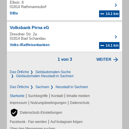
Elbstr. 8
01814 Rathmannsdorf
DiBa
14.1 km
Volksbank Pirna eG
Dresdner Str. 2a
01814 Bad Schandau
Volks-/Raiffeisenbanken
14.1 km
1 von 3
WEITER
Das Örtliche
Geldautomaten-Suche
Geldautomaten Neustadt in Sachsen
Das Örtliche
Sachsen
Neustadt in Sachsen
|
|
|
Startseite
Suchbegriffe
Kontakt
Inhalte melden
|
|
Impressum
Nutzungsbedingungen
Datenschutz
Datenschutz-Einstellungen
|
Facebook - Fan werden
Auf Instagram folgen
Über den Messenger suchen