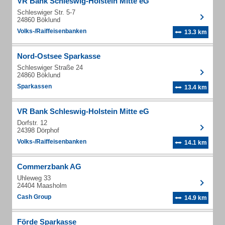
VR Bank Schleswig-Holstein Mitte eG
Schleswiger Str. 5-7
24860 Böklund
Volks-/Raiffeisenbanken
13.3 km
Nord-Ostsee Sparkasse
Schleswiger Straße 24
24860 Böklund
Sparkassen
13.4 km
VR Bank Schleswig-Holstein Mitte eG
Dorfstr. 12
24398 Dörphof
Volks-/Raiffeisenbanken
14.1 km
Commerzbank AG
Uhleweg 33
24404 Maasholm
Cash Group
14.9 km
Förde Sparkasse