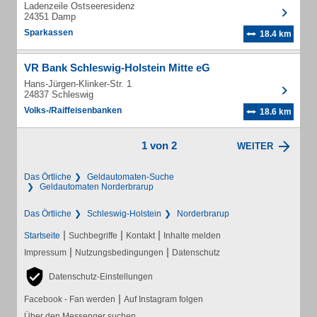
Ladenzeile Ostseeresidenz
24351 Damp
Sparkassen
18.4 km
VR Bank Schleswig-Holstein Mitte eG
Hans-Jürgen-Klinker-Str. 1
24837 Schleswig
Volks-/Raiffeisenbanken
18.6 km
1 von 2
WEITER
Das Örtliche
Geldautomaten-Suche
Geldautomaten Norderbrarup
Das Örtliche
Schleswig-Holstein
Norderbrarup
|
|
|
Startseite
Suchbegriffe
Kontakt
Inhalte melden
|
|
Impressum
Nutzungsbedingungen
Datenschutz
Datenschutz-Einstellungen
|
Facebook - Fan werden
Auf Instagram folgen
Über den Messenger suchen