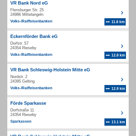
VR Bank Nord eG
Flensburger Str. 25
24986 Mittelangeln
Volks-/Raiffeisenbanken
11.8 km
Eckernförder Bank eG
Dorfstr. 57
24354 Rieseby
Volks-/Raiffeisenbanken
12.8 km
VR Bank Schleswig-Holstein Mitte eG
Nordstr. 2
24395 Gelting
Volks-/Raiffeisenbanken
12.9 km
Förde Sparkasse
Dorfstraße 11
24354 Rieseby
Sparkassen
13.1 km