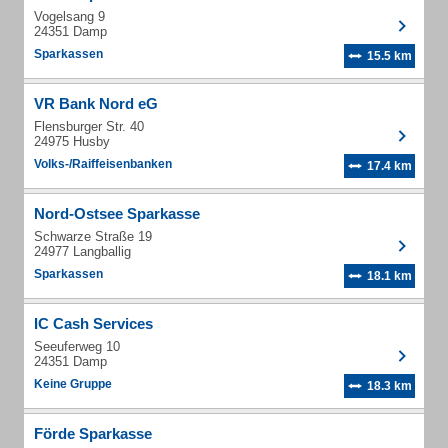
Vogelsang 9
24351 Damp
Sparkassen
15.5 km
VR Bank Nord eG
Flensburger Str. 40
24975 Husby
Volks-/Raiffeisenbanken
17.4 km
Nord-Ostsee Sparkasse
Schwarze Straße 19
24977 Langballig
Sparkassen
18.1 km
IC Cash Services
Seeuferweg 10
24351 Damp
Keine Gruppe
18.3 km
Förde Sparkasse