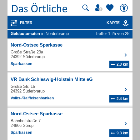
FILTER
KARTE
Geldautomaten
in Norderbrarup
Treffer 1-25 von 28
Nord-Ostsee Sparkasse
Große Straße 23a
24392 Süderbrarup
Sparkassen
2.3 km
VR Bank Schleswig-Holstein Mitte eG
Große Str. 16
24392 Süderbrarup
Volks-/Raiffeisenbanken
2.4 km
Nord-Ostsee Sparkasse
Bahnhofstraße 7
24966 Sörup
Sparkassen
9.3 km