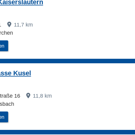
aiserslautern
1
11,7 km
rchen
en
asse Kusel
traße 16
11,8 km
sbach
en