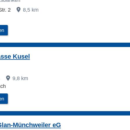
lksbanken
Str. 2
8,5 km
en
asse Kusel
3
9,8 km
ach
en
Glan-Münchweiler eG