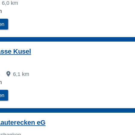
6,0 km
n
en
asse Kusel
3
6,1 km
n
en
Lauterecken eG