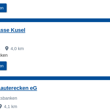
en
asse Kusel
8
4,0 km
cken
en
Lauterecken eG
lksbanken
4,1 km