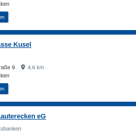
cken
en
asse Kusel
traße 9
4,6 km
cken
en
Lauterecken eG
lksbanken