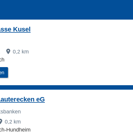
asse Kusel
2
0,2 km
ch
en
Lauterecken eG
lksbanken
0,2 km
ch-Hundheim