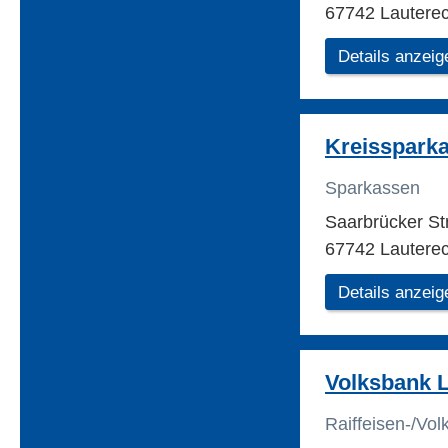
67742 Lautere
Details anzeig
Kreisspark
Sparkassen
Saarbrücker S
67742 Lautere
Details anzeig
Volksbank 
Raiffeisen-/Vo