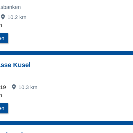
lksbanken
10,2 km
n
en
asse Kusel
 19
10,3 km
n
en