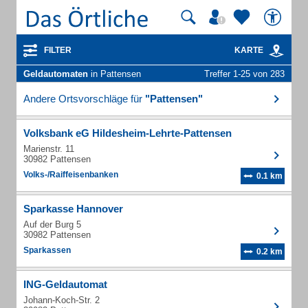
FILTER
KARTE
Geldautomaten
in Pattensen
Treffer 1-25 von 283
Andere Ortsvorschläge für
"Pattensen"
Volksbank eG Hildesheim-Lehrte-Pattensen
Marienstr. 11
30982 Pattensen
Volks-/Raiffeisenbanken
0.1 km
Sparkasse Hannover
Auf der Burg 5
30982 Pattensen
Sparkassen
0.2 km
ING-Geldautomat
Johann-Koch-Str. 2