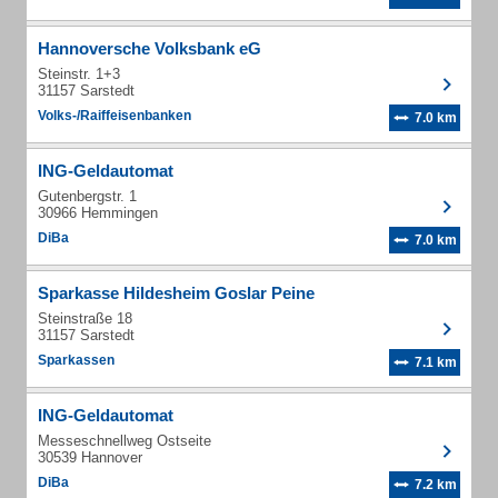
Hannoversche Volksbank eG
Steinstr. 1+3
31157 Sarstedt
Volks-/Raiffeisenbanken
7.0 km
ING-Geldautomat
Gutenbergstr. 1
30966 Hemmingen
DiBa
7.0 km
Sparkasse Hildesheim Goslar Peine
Steinstraße 18
31157 Sarstedt
Sparkassen
7.1 km
ING-Geldautomat
Messeschnellweg Ostseite
30539 Hannover
DiBa
7.2 km