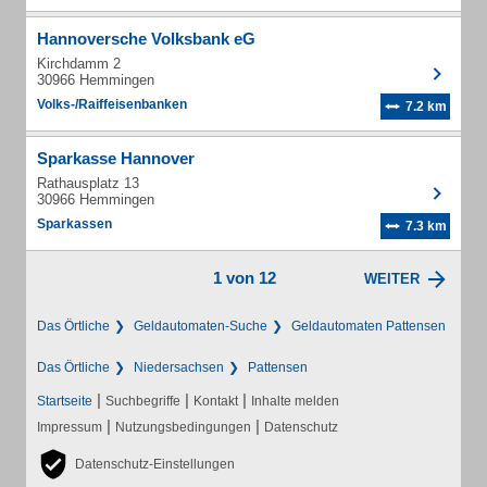
Hannoversche Volksbank eG
Kirchdamm 2
30966 Hemmingen
Volks-/Raiffeisenbanken
7.2 km
Sparkasse Hannover
Rathausplatz 13
30966 Hemmingen
Sparkassen
7.3 km
1 von 12
WEITER
Das Örtliche
Geldautomaten-Suche
Geldautomaten Pattensen
Das Örtliche
Niedersachsen
Pattensen
|
|
|
Startseite
Suchbegriffe
Kontakt
Inhalte melden
|
|
Impressum
Nutzungsbedingungen
Datenschutz
Datenschutz-Einstellungen