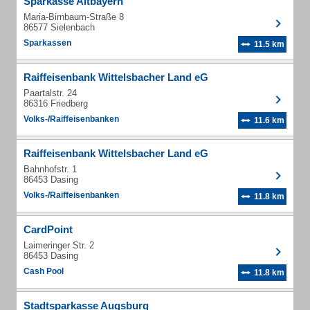
Sparkasse Altbayern
Maria-Birnbaum-Straße 8
86577 Sielenbach
Sparkassen
11.5 km
Raiffeisenbank Wittelsbacher Land eG
Paartalstr. 24
86316 Friedberg
Volks-/Raiffeisenbanken
11.6 km
Raiffeisenbank Wittelsbacher Land eG
Bahnhofstr. 1
86453 Dasing
Volks-/Raiffeisenbanken
11.8 km
CardPoint
Laimeringer Str. 2
86453 Dasing
Cash Pool
11.8 km
Stadtsparkasse Augsburg