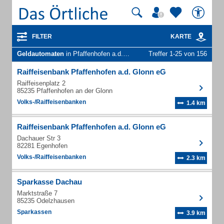
FILTER
KARTE
Geldautomaten
in Pfaffenhofen a.d.Glonn
Treffer 1-25 von 156
Raiffeisenbank Pfaffenhofen a.d. Glonn eG
Raiffeisenplatz 2
85235 Pfaffenhofen an der Glonn
Volks-/Raiffeisenbanken
1.4 km
Raiffeisenbank Pfaffenhofen a.d. Glonn eG
Dachauer Str 3
82281 Egenhofen
Volks-/Raiffeisenbanken
2.3 km
Sparkasse Dachau
Marktstraße 7
85235 Odelzhausen
Sparkassen
3.9 km