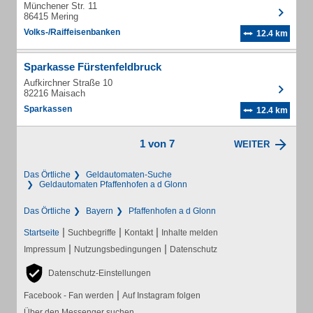
Münchener Str. 11
86415 Mering
Volks-/Raiffeisenbanken
12.4 km
Sparkasse Fürstenfeldbruck
Aufkirchner Straße 10
82216 Maisach
Sparkassen
12.4 km
1 von 7
WEITER
Das Örtliche
Geldautomaten-Suche
Geldautomaten Pfaffenhofen a d Glonn
Das Örtliche
Bayern
Pfaffenhofen a d Glonn
|
|
|
Startseite
Suchbegriffe
Kontakt
Inhalte melden
|
|
Impressum
Nutzungsbedingungen
Datenschutz
Datenschutz-Einstellungen
|
Facebook - Fan werden
Auf Instagram folgen
Über den Messenger suchen