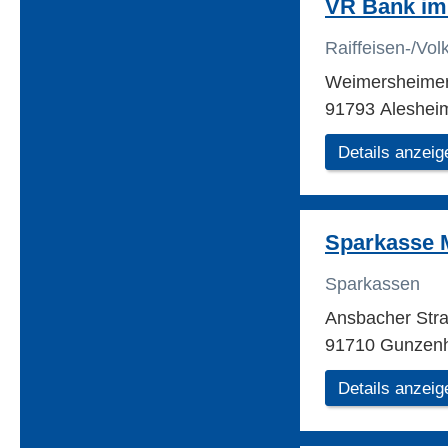
VR Bank im
Raiffeisen-/Vo
Weimersheimer
91793 Aleshei
Details anzeig
Sparkasse M
Sparkassen
Ansbacher Str
91710 Gunzen
Details anzeig