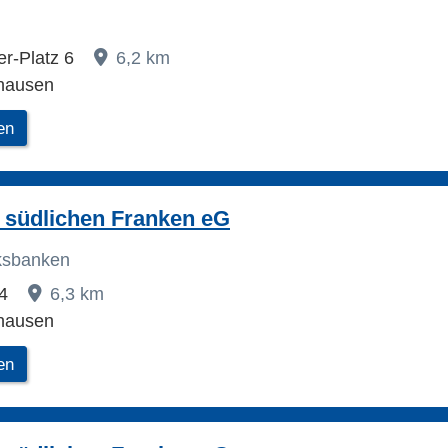
er-Platz 6
6,2 km
hausen
en
 südlichen Franken eG
lksbanken
14
6,3 km
hausen
en