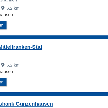
lksbanken
6,2 km
hausen
en
ittelfranken-Süd
6,2 km
hausen
en
sbank Gunzenhausen