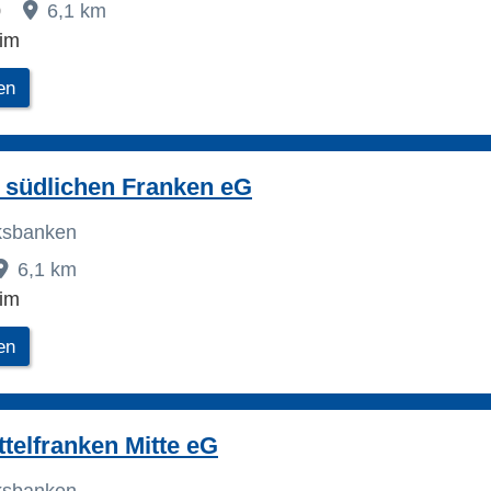
0
6,1 km
eim
en
 südlichen Franken eG
lksbanken
6,1 km
eim
en
telfranken Mitte eG