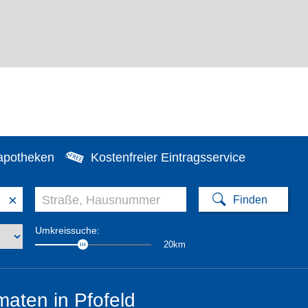
apotheken
Kostenfreier Eintragsservice
×
Umkreissuche:
20km
aten in Pfofeld