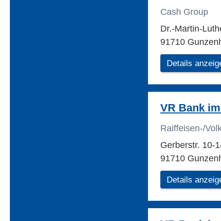
Cash Group
Dr.-Martin-Luth
91710 Gunzen
Details anzeig
VR Bank im
Raiffeisen-/Vo
Gerberstr. 10-
91710 Gunzen
Details anzeig