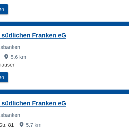
en
 südlichen Franken eG
lksbanken
5,6 km
hausen
en
 südlichen Franken eG
lksbanken
Str. 81
5,7 km