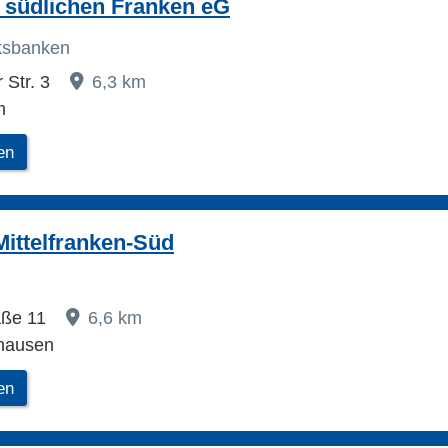
 südlichen Franken eG
lksbanken
 Str. 3
6,3 km
m
en
ittelfranken-Süd
aße 11
6,6 km
hausen
en