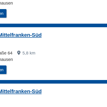
hausen
en
ittelfranken-Süd
raße 64
5,8 km
hausen
en
ittelfranken-Süd