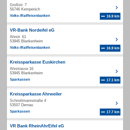
Großstr. 7
56746 Kempenich
Volks-/Raiffeisenbanken
16.9 km
VR-Bank Nordeifel eG
Ahrstr. 61
53945 Blankenheim
Volks-/Raiffeisenbanken
16.9 km
Kreissparkasse Euskirchen
Ahrstrasse 16
53945 Blankenheim
Sparkassen
17.1 km
Kreissparkasse Ahrweiler
Schmittmannstraße 4
53507 Dernau
Sparkassen
17.7 km
VR Bank RheinAhrEifel eG