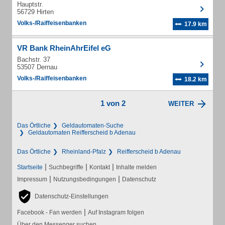
Hauptstr.
56729 Hirten
Volks-/Raiffeisenbanken
17.9 km
VR Bank RheinAhrEifel eG
Bachstr. 37
53507 Dernau
Volks-/Raiffeisenbanken
18.2 km
1 von 2
WEITER
Das Örtliche
Geldautomaten-Suche
Geldautomaten Reifferscheid b Adenau
Das Örtliche
Rheinland-Pfalz
Reifferscheid b Adenau
|
|
|
Startseite
Suchbegriffe
Kontakt
Inhalte melden
|
|
Impressum
Nutzungsbedingungen
Datenschutz
Datenschutz-Einstellungen
|
Facebook - Fan werden
Auf Instagram folgen
Über den Messenger suchen