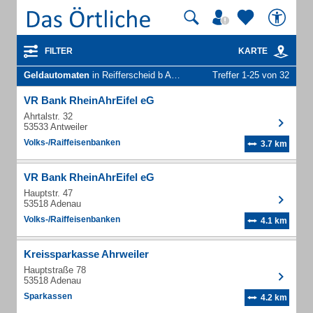
FILTER
KARTE
Geldautomaten
in Reifferscheid b Adenau
Treffer 1-25 von 32
VR Bank RheinAhrEifel eG
Ahrtalstr. 32
53533 Antweiler
Volks-/Raiffeisenbanken
3.7 km
VR Bank RheinAhrEifel eG
Hauptstr. 47
53518 Adenau
Volks-/Raiffeisenbanken
4.1 km
Kreissparkasse Ahrweiler
Hauptstraße 78
53518 Adenau
Sparkassen
4.2 km