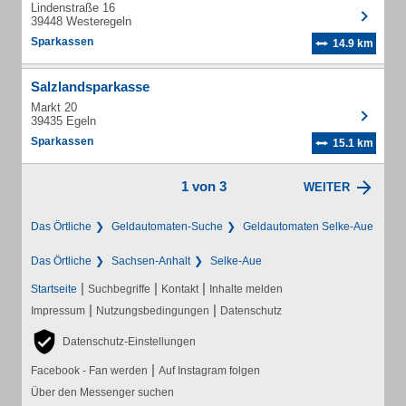
Lindenstraße 16
39448 Westeregeln
Sparkassen
14.9 km
Salzlandsparkasse
Markt 20
39435 Egeln
Sparkassen
15.1 km
1 von 3
WEITER
Das Örtliche
Geldautomaten-Suche
Geldautomaten Selke-Aue
Das Örtliche
Sachsen-Anhalt
Selke-Aue
|
|
|
Startseite
Suchbegriffe
Kontakt
Inhalte melden
|
|
Impressum
Nutzungsbedingungen
Datenschutz
Datenschutz-Einstellungen
|
Facebook - Fan werden
Auf Instagram folgen
Über den Messenger suchen