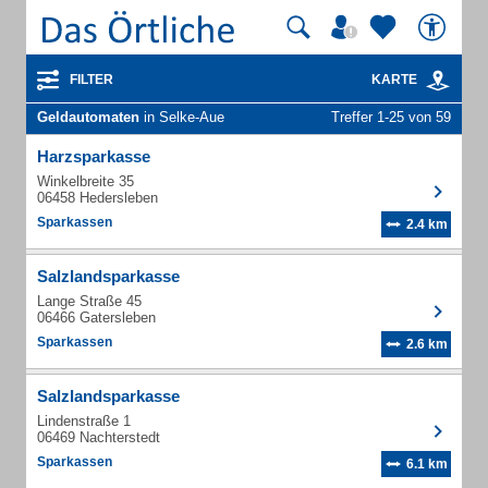
FILTER
KARTE
Geldautomaten
in Selke-Aue
Treffer 1-25 von 59
Harzsparkasse
Winkelbreite 35
06458 Hedersleben
Sparkassen
2.4 km
Salzlandsparkasse
Lange Straße 45
06466 Gatersleben
Sparkassen
2.6 km
Salzlandsparkasse
Lindenstraße 1
06469 Nachterstedt
Sparkassen
6.1 km