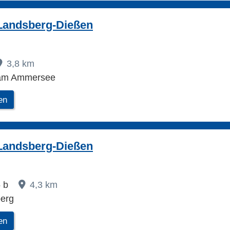
Landsberg-Dießen
3,8 km
 am Ammersee
en
Landsberg-Dießen
5 b
4,3 km
berg
en