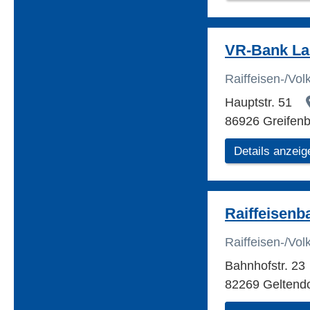
VR-Bank L
Raiffeisen-/Vo
Hauptstr. 51
86926 Greifen
Details anzeig
Raiffeisenb
Raiffeisen-/Vo
Bahnhofstr. 23
82269 Geltendo