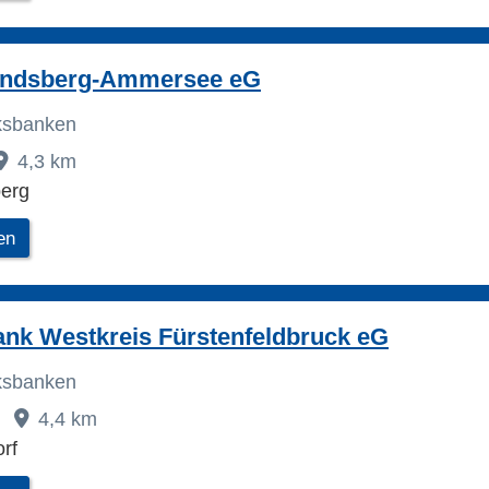
andsberg-Ammersee eG
lksbanken
4,3 km
berg
en
ank Westkreis Fürstenfeldbruck eG
lksbanken
4,4 km
rf