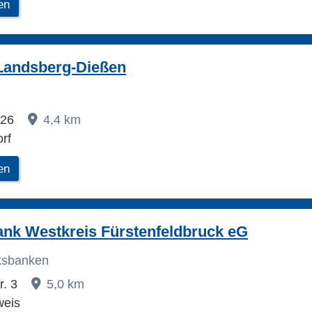
en
Landsberg-Dießen
 26
4,4 km
rf
en
ank Westkreis Fürstenfeldbruck eG
lksbanken
r. 3
5,0 km
weis