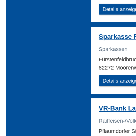
Details anzeig
Sparkasse 
Sparkassen
Fürstenfeldbru
82272 Mooren
Details anzeig
VR-Bank L
Raiffeisen-/Vo
Pflaumdorfer St