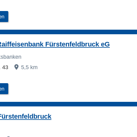
en
aiffeisenbank Fürstenfeldbruck eG
lksbanken
. 43
5,5 km
en
Fürstenfeldbruck