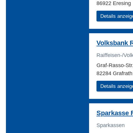
86922 Eresing
Details anzeig
Volksbank R
Raiffeisen-/Vo
Graf-Rasso-Str
82284 Grafrath
Details anzeig
Sparkasse 
Sparkassen