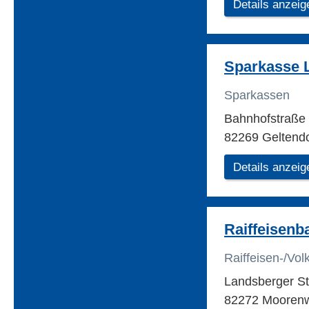
Details anzeig
Sparkasse 
Sparkassen
Bahnhofstraße
82269 Geltendo
Details anzeig
Raiffeisenb
Raiffeisen-/Vo
Landsberger St
82272 Mooren