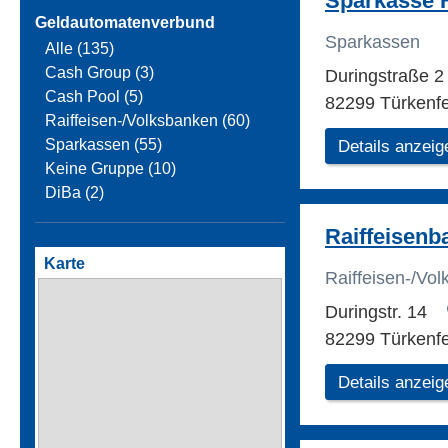
Sparkasse 
Geldautomatenverbund
Sparkassen
Alle (135)
Cash Group (3)
Duringstraße 
Cash Pool (5)
82299 Türkenfe
Raiffeisen-/Volksbanken (60)
Sparkassen (55)
Details anzeig
Keine Gruppe (10)
DiBa (2)
Raiffeisenb
Karte
Raiffeisen-/Vo
Duringstr. 14
82299 Türkenfe
Details anzeig