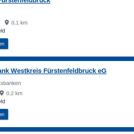
Fürstenfeldbruck
2
0,1 km
ld
en
ank Westkreis Fürstenfeldbruck eG
lksbanken
0,2 km
ld
en