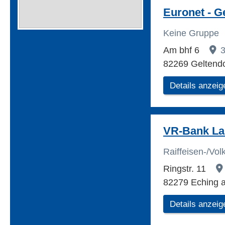
Euronet - G
Keine Gruppe
Am bhf 6
3
82269 Geltendo
Details anzeig
VR-Bank L
Raiffeisen-/Vo
Ringstr. 11
82279 Eching
Details anzeig