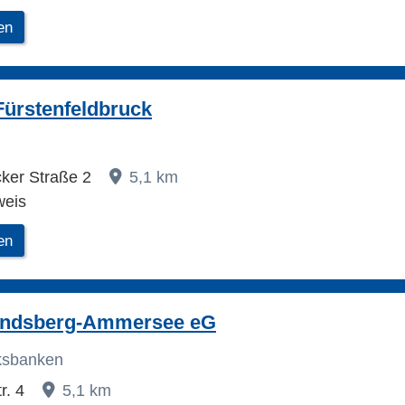
en
Fürstenfeldbruck
cker Straße 2
5,1 km
weis
en
andsberg-Ammersee eG
lksbanken
r. 4
5,1 km