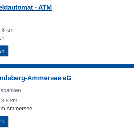
eldautomat - ATM
,6 km
rf
en
andsberg-Ammersee eG
lksbanken
3,8 km
 am Ammersee
en