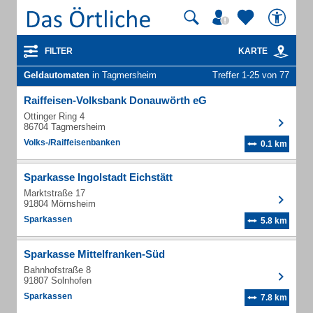
FILTER
KARTE
Geldautomaten
in Tagmersheim
Treffer 1-25 von 77
Raiffeisen-Volksbank Donauwörth eG
Ottinger Ring 4
86704 Tagmersheim
Volks-/Raiffeisenbanken
0.1 km
Sparkasse Ingolstadt Eichstätt
Marktstraße 17
91804 Mörnsheim
Sparkassen
5.8 km
Sparkasse Mittelfranken-Süd
Bahnhofstraße 8
91807 Solnhofen
Sparkassen
7.8 km