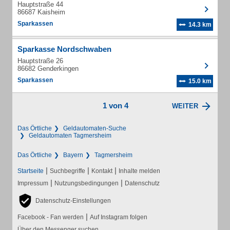
Hauptstraße 44
86687 Kaisheim
Sparkassen
14.3 km
Sparkasse Nordschwaben
Hauptstraße 26
86682 Genderkingen
Sparkassen
15.0 km
1 von 4
WEITER
Das Örtliche
Geldautomaten-Suche
Geldautomaten Tagmersheim
Das Örtliche
Bayern
Tagmersheim
|
|
|
Startseite
Suchbegriffe
Kontakt
Inhalte melden
|
|
Impressum
Nutzungsbedingungen
Datenschutz
Datenschutz-Einstellungen
|
Facebook - Fan werden
Auf Instagram folgen
Über den Messenger suchen