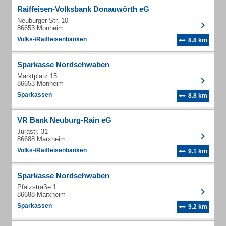
Raiffeisen-Volksbank Donauwörth eG
Neuburger Str. 10
86653 Monheim
Volks-/Raiffeisenbanken
8.8 km
Sparkasse Nordschwaben
Marktplatz 15
86653 Monheim
Sparkassen
8.8 km
VR Bank Neuburg-Rain eG
Jurastr. 31
86688 Marxheim
Volks-/Raiffeisenbanken
9.1 km
Sparkasse Nordschwaben
Pfalzstraße 1
86688 Marxheim
Sparkassen
9.2 km