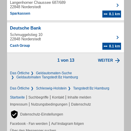
Langenhorner Chaussee 687/689
22848 Norderstedt
Sparkassen
8.1 km
Deutsche Bank
Schmuggelstieg 10
22848 Norderstedt
Cash Group
8.1 km
1 von 13
WEITER
Das Örtliche
Geldautomaten-Suche
Geldautomaten Tangstedt Bz Hamburg
Das Örtliche
Schleswig-Holstein
Tangstedt Bz Hamburg
|
|
|
Startseite
Suchbegriffe
Kontakt
Inhalte melden
|
|
Impressum
Nutzungsbedingungen
Datenschutz
Datenschutz-Einstellungen
|
Facebook - Fan werden
Auf Instagram folgen
Über den Messenger suchen