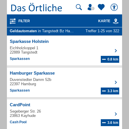
FILTER
KARTE
Geldautomaten
in Tangstedt Bz Hamburg
Treffer 1-25 von 322
Sparkasse Holstein
Eichholzkoppel 1
22889 Tangstedt
Sparkassen
0.8 km
Hamburger Sparkasse
Duvenstedter Damm 52b
22397 Hamburg
Sparkassen
3.3 km
CardPoint
Segeberger Str. 26
23863 Kayhude
Cash Pool
3.6 km