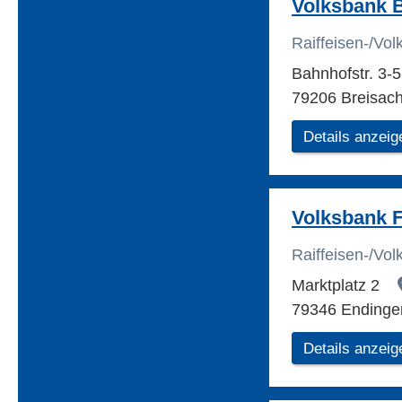
Volksbank B
Raiffeisen-/Vo
Bahnhofstr. 3-
79206 Breisac
Details anzeig
Volksbank 
Raiffeisen-/Vo
Marktplatz 2
79346 Endinge
Details anzeig