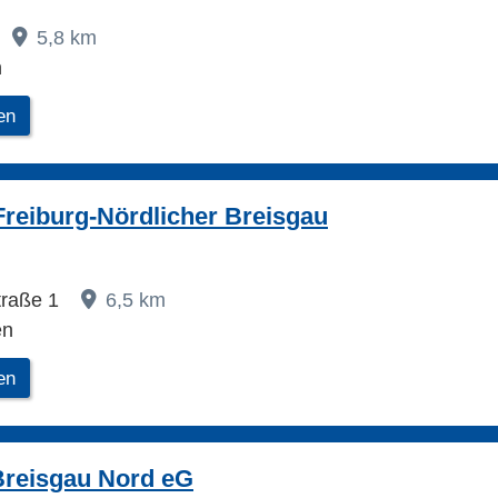
5,8 km
h
en
reiburg-Nördlicher Breisgau
traße 1
6,5 km
en
en
Breisgau Nord eG