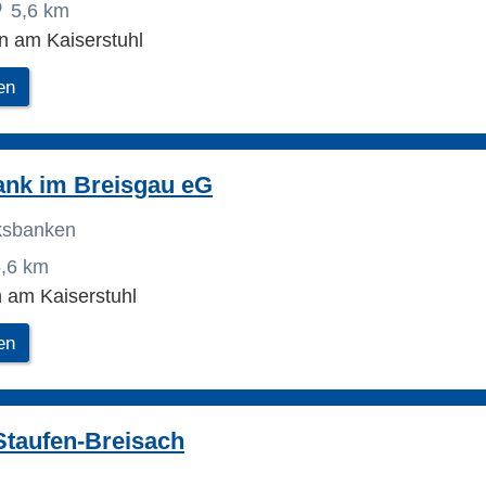
5,6 km
n am Kaiserstuhl
en
ank im Breisgau eG
lksbanken
,6 km
 am Kaiserstuhl
en
Staufen-Breisach