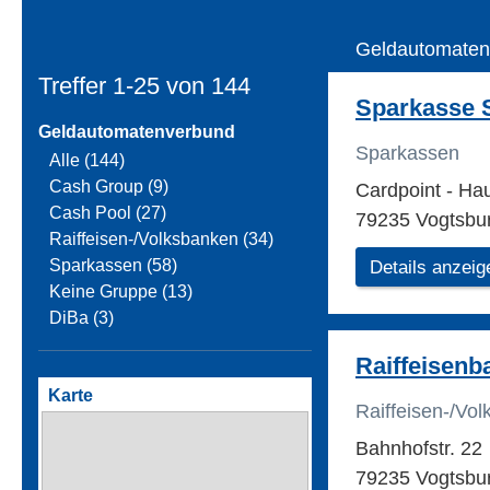
Geldautomaten
Treffer 1-25 von
144
Sparkasse 
Geldautomatenverbund
Sparkassen
Alle (144)
Cash Group (9)
Cardpoint - Ha
Cash Pool (27)
79235 Vogtsbu
Raiffeisen-/Volksbanken (34)
Sparkassen (58)
Details anzeig
Keine Gruppe (13)
DiBa (3)
Raiffeisenb
Karte
Raiffeisen-/Vo
Bahnhofstr. 22
79235 Vogtsbur