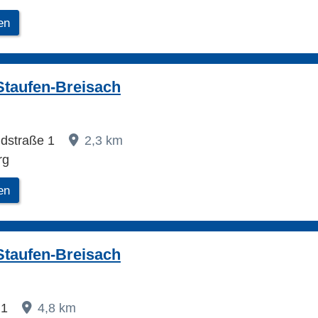
en
Staufen-Breisach
ndstraße 1
2,3 km
rg
en
Staufen-Breisach
 1
4,8 km