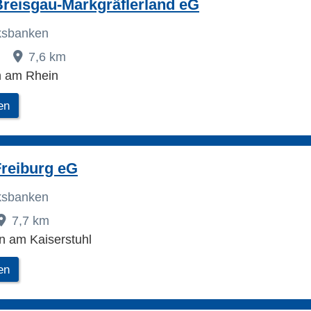
reisgau-Markgräflerland eG
lksbanken
5
7,6 km
h am Rhein
en
Freiburg eG
lksbanken
7,7 km
n am Kaiserstuhl
en