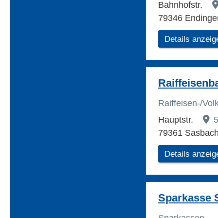
Bahnhofstr.
79346 Endinge
Details anzeig
Raiffeisenb
Raiffeisen-/Vo
Hauptstr.
5
79361 Sasbach
Details anzeig
Sparkasse 