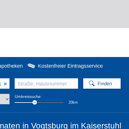
apotheken
Kostenfreier Eintragsservice
×
Umkreissuche:
20km
aten in Vogtsburg im Kaiserstuhl