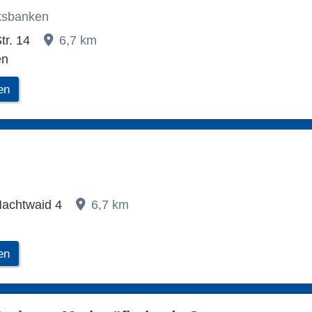
lksbanken
tr. 14
6,7 km
en
en
Nachtwaid 4
6,7 km
en