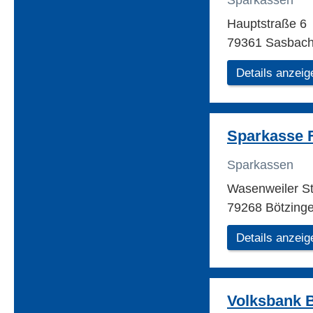
Sparkassen
Hauptstraße 6
79361 Sasbac
Details anzeig
Sparkasse F
Sparkassen
Wasenweiler S
79268 Bötzing
Details anzeig
Volksbank 