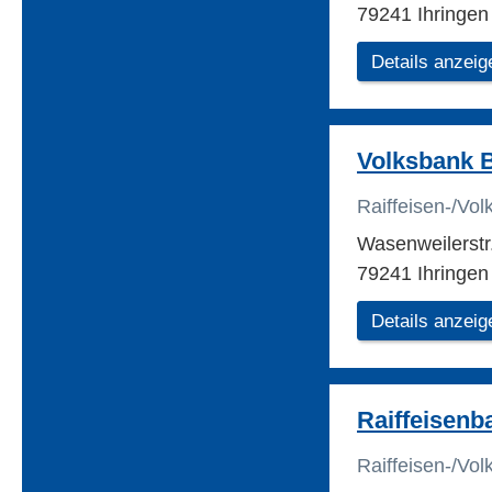
79241 Ihringen
Details anzeig
Volksbank B
Raiffeisen-/Vo
Wasenweilerstr
79241 Ihringen
Details anzeig
Raiffeisenb
Raiffeisen-/Vo