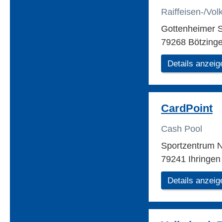
Raiffeisen-/Vo
Gottenheimer S
79268 Bötzing
Details anzeig
CardPoint
Cash Pool
Sportzentrum 
79241 Ihringen
Details anzeig