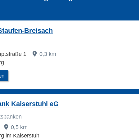
Staufen-Breisach
uptstraße 1
0,3 km
rg
en
ank Kaiserstuhl eG
lksbanken
0,5 km
g im Kaiserstuhl