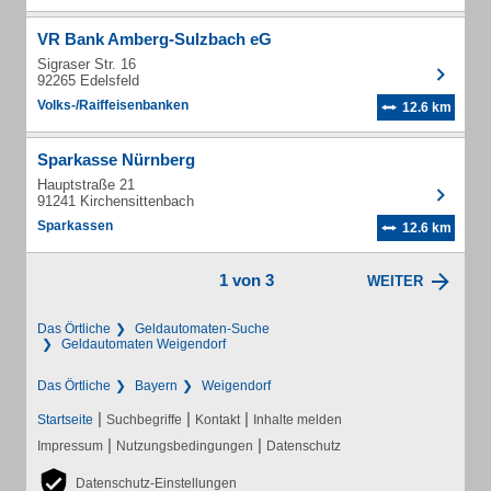
VR Bank Amberg-Sulzbach eG
Sigraser Str. 16
92265 Edelsfeld
Volks-/Raiffeisenbanken
12.6 km
Sparkasse Nürnberg
Hauptstraße 21
91241 Kirchensittenbach
Sparkassen
12.6 km
1 von 3
WEITER
Das Örtliche
Geldautomaten-Suche
Geldautomaten Weigendorf
Das Örtliche
Bayern
Weigendorf
|
|
|
Startseite
Suchbegriffe
Kontakt
Inhalte melden
|
|
Impressum
Nutzungsbedingungen
Datenschutz
Datenschutz-Einstellungen