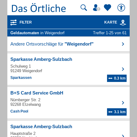
FILTER
KARTE
Geldautomaten
in Weigendorf
Treffer 1-25 von 61
Andere Ortsvorschläge für
"Weigendorf"
Sparkasse Amberg-Sulzbach
Schulweg 1
91249 Weigendorf
Sparkassen
0.3 km
B+S Card Service GmbH
Nürnberger Str. 2
92268 Etzelwang
Cash Pool
3.1 km
Sparkasse Amberg-Sulzbach
Hauptstraße 2