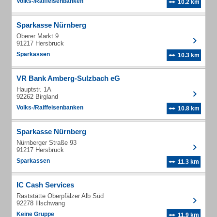
Volks-/Raiffeisenbanken
10.2 km
Sparkasse Nürnberg
Oberer Markt 9
91217 Hersbruck
Sparkassen
10.3 km
VR Bank Amberg-Sulzbach eG
Hauptstr. 1A
92262 Birgland
Volks-/Raiffeisenbanken
10.8 km
Sparkasse Nürnberg
Nürnberger Straße 93
91217 Hersbruck
Sparkassen
11.3 km
IC Cash Services
Raststätte Oberpfälzer Alb Süd
92278 Illschwang
Keine Gruppe
11.9 km