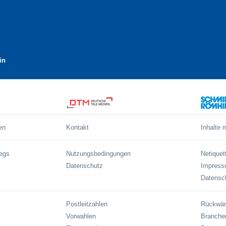
in
en
Kontakt
Inhalte 
wegs
Nutzungsbedingungen
Netiquet
Datenschutz
Impres
Datensch
Postleitzahlen
Rückwär
Vorwahlen
Branche