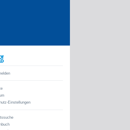
melden
te
sum
utz-Einstellungen
tssuche
nbuch