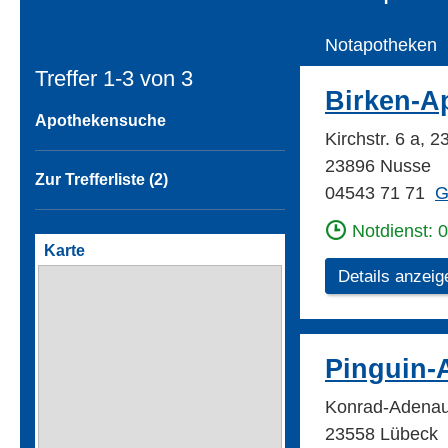
Notapotheken
Treffer 1-3 von
3
Birken-A
Apothekensuche
Kirchstr. 6 a,
23896 Nusse
Zur Trefferliste (2)
04543 71 71
G
Notdienst: 
Karte
Details anzeig
Pinguin-
Konrad-Adenau
23558 Lübeck