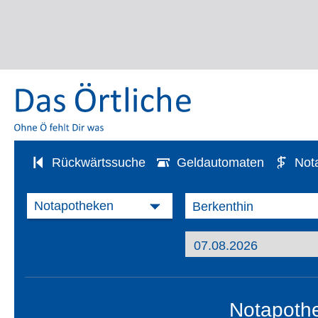
Rückwärtssuche
Geldautomaten
Not
Notapothe