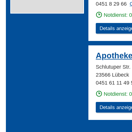
0451 8 29 66
G
Notdienst: 
Details anzeig
Apotheke
Schlutuper Str
23566 Lübeck
0451 61 11 49 
Notdienst: 
Details anzeig