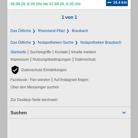
16.4 km
06.08.26, 8:30 Uhr bis 07.08.26, 8:30 Uhr
1 von 1
Das Örtliche
Rheinland-Pfalz
Braubach
Das Örtliche
Notapotheken-Suche
Notapotheken Braubach
|
|
|
Startseite
Suchbegriffe
Kontakt
Inhalte melden
|
|
Impressum
Nutzungsbedingungen
Datenschutz
Datenschutz-Einstellungen
|
Facebook - Fan werden
Auf Instagram folgen
Über den Messenger suchen
Zur Desktop-Seite wechseln
Suchen