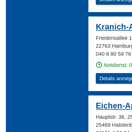
Kranich-
Friedensallee
22763 Hambur
040 8 80 59 76
Notdienst: 
Details anzeig
Eichen-A
Hauptstr. 36, 
25469 Halsten