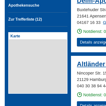
Delm-Ap
Apothekensuche
Buxtehuder St
21641 Apense
Zur Trefferliste (12)
04167 16 33
G
Notdienst: 
Karte
Details anzeig
Altlände
Nincoper Str.
21129 Hambur
040 30 38 94 4
Notdienst: 
Details anzeig