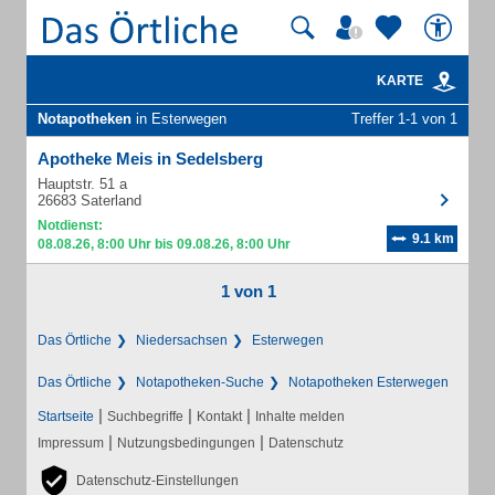
KARTE
Notapotheken
in Esterwegen
Treffer 1-1 von 1
Apotheke Meis in Sedelsberg
Hauptstr. 51 a
26683 Saterland
Notdienst:
9.1 km
08.08.26, 8:00 Uhr bis 09.08.26, 8:00 Uhr
1 von 1
Das Örtliche
Niedersachsen
Esterwegen
Das Örtliche
Notapotheken-Suche
Notapotheken Esterwegen
|
|
|
Startseite
Suchbegriffe
Kontakt
Inhalte melden
|
|
Impressum
Nutzungsbedingungen
Datenschutz
Datenschutz-Einstellungen