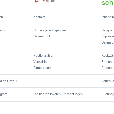
en
Kontakt
Inhalte 
wegs
Nutzungsbedingungen
Netiquet
Datenschutz
Impres
Datensch
Postleitzahlen
Rückwär
Vorwahlen
Branche
Firmensuche
Persone
edien GmbH
Verbrauc
agram
Die besten lokalen Empfehlungen
Suchbegr