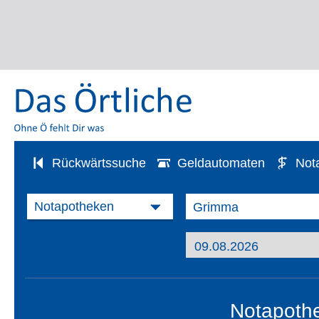
Rückwärtssuche
Geldautomaten
Not
Notapoth