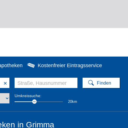
apotheken
Kostenfreier Eintragsservice
×
Umkreissuche:
20km
eken in Grimma