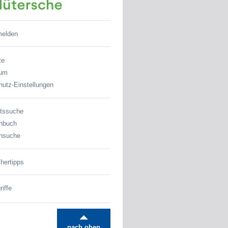
melden
te
sum
utz-Einstellungen
tssuche
nbuch
nsuche
hertipps
iffe
nach oben