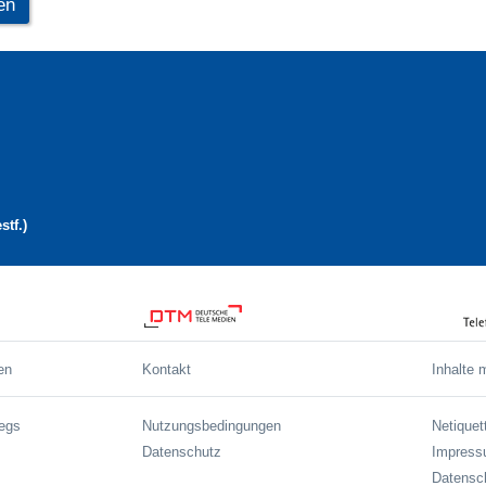
en
tf.)
en
Kontakt
Inhalte 
wegs
Nutzungsbedingungen
Netiquet
Datenschutz
Impres
Datensch