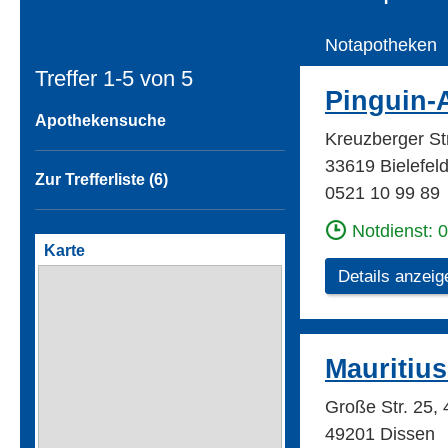
Notapotheken
Treffer 1-5 von
5
Pinguin-
Apothekensuche
Kreuzberger Str
33619 Bielefel
Zur Trefferliste (6)
0521 10 99 89
Notdienst: 
Karte
Details anzeig
Mauritiu
Große Str. 25,
49201 Dissen