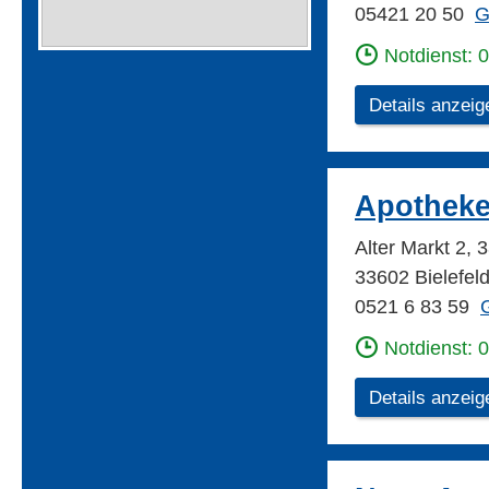
05421 20 50
G
Notdienst: 
Details anzeig
Apotheke
Alter Markt 2, 
33602 Bielefel
0521 6 83 59
G
Notdienst: 
Details anzeig