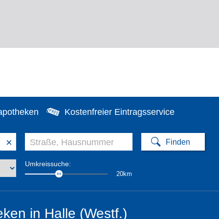
apotheken
Kostenfreier Eintragsservice
×
Umkreissuche:
20km
ken in Halle (Westf.)