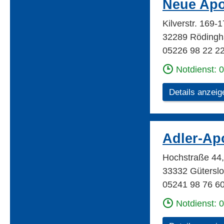
Neue Ap
Kilverstr. 169
32289 Röding
05226 98 22 2
Notdienst: 
Details anzeig
Adler-Ap
Hochstraße 44
33332 Gütersl
05241 98 76 6
Notdienst: 