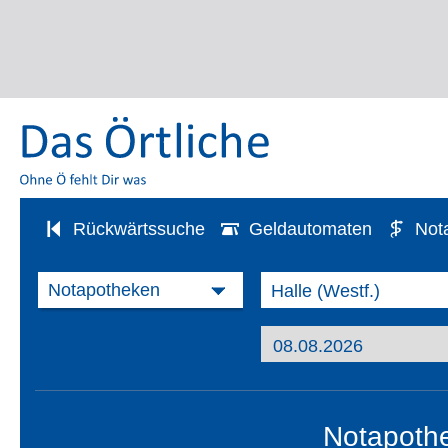
Rückwärtssuche
Geldautomaten
Not
Notapothe