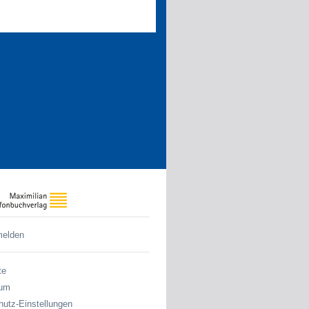
melden
te
sum
utz-Einstellungen