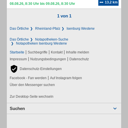
13.2 km
08.08.26, 8:30 Uhr bis 09.08.26, 8:30 Uhr
1 von 1
Das Örtliche
Rheinland-Pfalz
Isenburg Westerw
Das Örtliche
Notapotheken-Suche
Notapotheken Isenburg Westerw
|
|
|
Startseite
Suchbegriffe
Kontakt
Inhalte melden
|
|
Impressum
Nutzungsbedingungen
Datenschutz
Datenschutz-Einstellungen
|
Facebook - Fan werden
Auf Instagram folgen
Über den Messenger suchen
Zur Desktop-Seite wechseln
Suchen