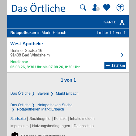
KARTE
Notapotheken
in Markt Erlbach
Treffer 1-1 von 1
West-Apotheke
Berliner Straße 16
91438 Bad Windsheim
Notdienst:
17.7 km
06.08.26, 8:30 Uhr bis 07.08.26, 8:30 Uhr
1 von 1
Das Örtliche
Bayern
Markt Erlbach
Das Örtliche
Notapotheken-Suche
Notapotheken Markt Erlbach
|
|
|
Startseite
Suchbegriffe
Kontakt
Inhalte melden
|
|
Impressum
Nutzungsbedingungen
Datenschutz