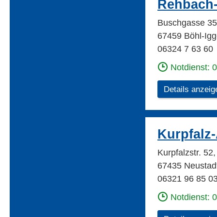
Rehbach
Buschgasse 35
67459 Böhl-Igg
06324 7 63 60
Notdienst: 
Details anzeig
Kurpfalz
Kurpfalzstr. 5
67435 Neustad
06321 96 85 0
Notdienst: 