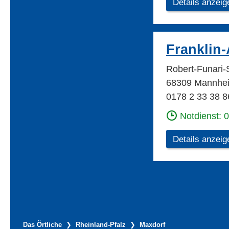
Details anzeig
Franklin
Robert-Funari-
68309 Mannhe
0178 2 33 38 8
Notdienst: 
Details anzeig
Das Örtliche
Rheinland-Pfalz
Maxdorf