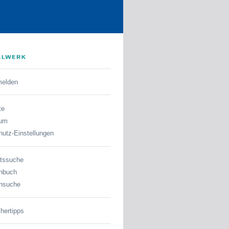
melden
te
sum
utz-Einstellungen
tssuche
nbuch
nsuche
hertipps