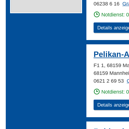
06238 6 16
Gr
Notdienst: 
Details anzeig
Pelikan-
F1 1, 68159 
68159 Mannhe
0621 2 69 53
G
Notdienst: 
Details anzeig