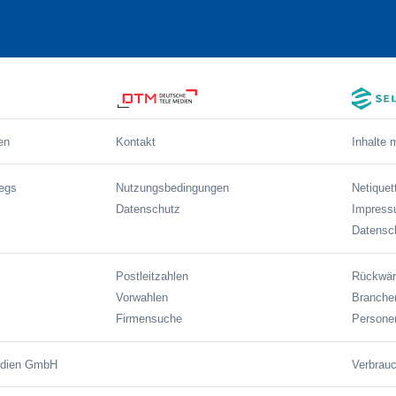
en
Kontakt
Inhalte 
wegs
Nutzungsbedingungen
Netiquet
Datenschutz
Impres
Datensch
Postleitzahlen
Rückwär
Vorwahlen
Branche
Firmensuche
Persone
edien GmbH
Verbrauc