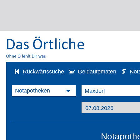
Rückwärtssuche
Geldautomaten
Not
Notapothe